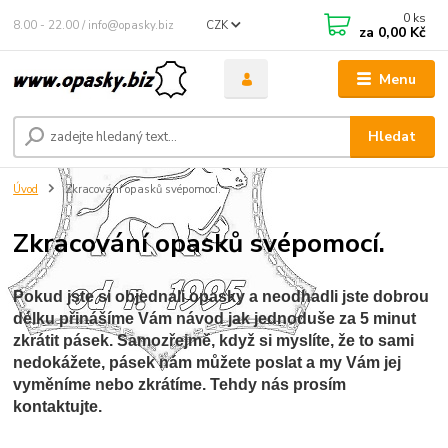
0
ks
8.00 - 22.00 / info@opasky.biz
CZK
za
0,00 Kč
Menu
Hledat
Úvod
Zkracování opasků svépomocí.
Zkracování opasků svépomocí.
Pokud
jste
si
objednali
opasky
a
neodhadli
jste
dobrou
délku
přinášíme
Vám
návod
jak jednoduše
za
5
minut
zkrátit
pásek
.
Samozřejmě
,
když
si
myslíte
,
že
to
sami
nedokážete
,
pásek
nám
můžete
poslat
a
my
Vám
jej
vyměníme
nebo
zkrátíme
.
Tehdy
nás
prosím
kontaktujte
.