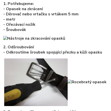
1.
Potřebujeme
:
-
Opasek
na
zkrácení
-
Děrovač
nebo
vrtačku
s
vrtákem
5 mm
-
metr
-
Ořezávací
nožík
- Š
roubovák
2. Odšroubování
- Odkroutíme
šroubek
spojující
přezku a kůži opasku