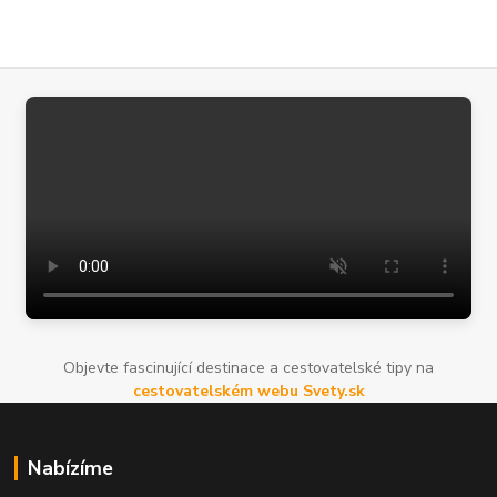
Objevte fascinující destinace a cestovatelské tipy na
cestovatelském webu Svety.sk
Nabízíme