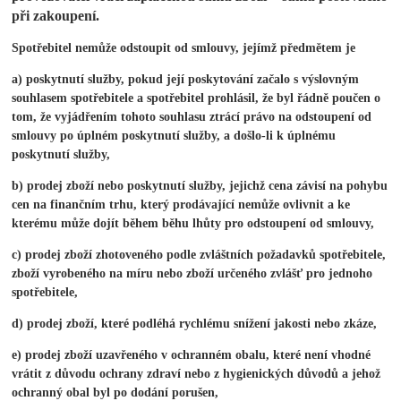
při zakoupení.
Spotřebitel nemůže odstoupit od smlouvy, jejímž předmětem je
a) poskytnutí služby, pokud její poskytování začalo s výslovným
souhlasem spotřebitele a spotřebitel prohlásil, že byl řádně poučen o
tom, že vyjádřením tohoto souhlasu ztrácí právo na odstoupení od
smlouvy po úplném poskytnutí služby, a došlo-li k úplnému
poskytnutí služby,
b) prodej zboží nebo poskytnutí služby, jejichž cena závisí na pohybu
cen na finančním trhu, který prodávající nemůže ovlivnit a ke
kterému může dojít během běhu lhůty pro odstoupení od smlouvy,
c) prodej zboží zhotoveného podle zvláštních požadavků spotřebitele,
zboží vyrobeného na míru nebo zboží určeného zvlášť pro jednoho
spotřebitele,
d) prodej zboží, které podléhá rychlému snížení jakosti nebo zkáze,
e) prodej zboží uzavřeného v ochranném obalu, které není vhodné
vrátit z důvodu ochrany zdraví nebo z hygienických důvodů a jehož
ochranný obal byl po dodání porušen,