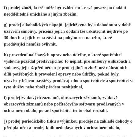
f) prodej zboží, které může být vzhledem ke své povaze po dodání
neoddělitelně smícháno s jiným zbožím,
g) prodej alkoholických nápojů, jejichž cena byla dohodnuta v době
uzavření smlouvy, přičemž jejich dodání lze uskutečnit nejdříve po
30 dnech a jejich cena závisí na pohybu cen na trhu, které
prodávající nemůže ovlivnit,
h) provedení naléhavých oprav nebo údržby, o které spotřebitel
výslovně požádal prodávajícího; to neplatí pro smlouvy o službách a
smlouvy, jejichž předmětem je prodej jiného zboží než náhradních
dílů potřebných k provedení opravy nebo údržby, pokud byly
uzavřeny během návštěvy prodávajícího u spotřebitele a spotřebitel si
tyto služby nebo zboží předem neobjednal,
i) prodej zvukových záznamů, obrazových záznamů, zvukově
obrazových záznamů nebo počítačového softwaru prodávaných v
ochranném obalu, pokud spotřebitel tento obal rozbalil,
j) prodej periodického tisku s výjimkou prodeje na základě dohody o
předplatném a prodej knih nedodávaných v ochranném obalu,