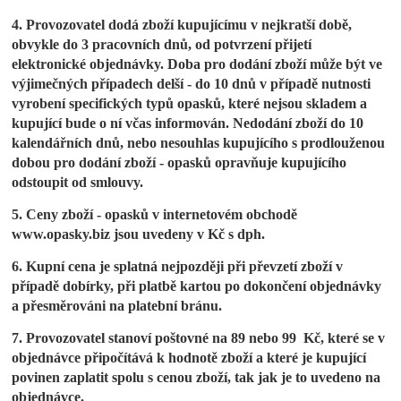
4. Provozovatel dodá zboží kupujícímu v nejkratší době,
obvykle do 3 pracovních dnů, od potvrzení přijetí
elektronické objednávky. Doba pro dodání zboží může být ve
výjimečných případech delší - do 10 dnů v případě nutnosti
vyrobení specifických typů opasků, které nejsou skladem a
kupující bude o ní včas informován. Nedodání zboží do 10
kalendářních dnů, nebo nesouhlas kupujícího s prodlouženou
dobou pro dodání zboží - opasků opravňuje kupujícího
odstoupit od smlouvy.
5. Ceny zboží - opasků v internetovém obchodě
www.opasky.biz jsou uvedeny v Kč s dph.
6. Kupní cena je splatná nejpozději při převzetí zboží v
případě dobírky, při platbě kartou po dokončení objednávky
a přesměrováni na platební bránu.
7. Provozovatel stanoví poštovné na 89 nebo 99 Kč, které se v
objednávce připočítává k hodnotě zboží a které je kupující
povinen zaplatit spolu s cenou zboží, tak jak je to uvedeno na
objednávce.