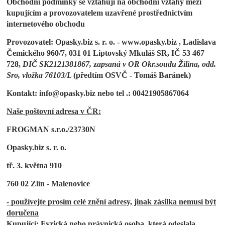
Obchodní podmínky se vztahují na obchodní vztahy mezi
kupujícím a provozovatelem uzavřené prostřednictvím
internetového obchodu
Provozovatel:
Opasky.biz s. r. o. -
www.opasky.biz , Ladislava
Čemického 960/7, 031 01 Liptovský Mkuláš SR, IČ
53 467
728,
DIČ SK2121381867,
z
apsaná v OR Okr.soudu Žilina, odd.
Sro, vložka 76103/L
(předtím OSVČ -
Tomáš Baránek)
Kontakt: info@opasky.biz nebo tel .: 00421905867064
Naše poštovní adresa v ČR:
FROGMAN s.r.o./23730N
Opasky.biz s. r. o.
tř. 3. května 910
760 02 Zlín - Malenovice
-
používejte prosím celé znění adresy, jinak zásilka nemusí být
doručena
Kupující: Fyzická nebo právnická osoba, která odeslala