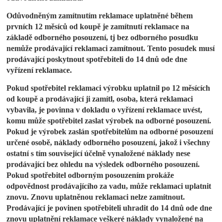
Odůvodněným zamítnutím reklamace uplatněné během
prvních 12 měsíců od koupě je zamítnutí reklamace na
základě odborného posouzení, tj bez odborného posudku
nemůže prodávající reklamaci zamítnout. Tento posudek musí
prodávající poskytnout spotřebiteli do 14 dnů ode dne
vyřízení reklamace.
Pokud spotřebitel reklamaci výrobku uplatnil po 12 měsících
od koupě a prodávající ji zamítl, osoba, která reklamaci
vybavila, je povinna v dokladu o vyřízení reklamace uvést,
komu může spotřebitel zaslat výrobek na odborné posouzení.
Pokud je výrobek zaslán spotřebitelům na odborné posouzení
určené osobě, náklady odborného posouzení, jakož i všechny
ostatní s tím související účelně vynaložené náklady nese
prodávající bez ohledu na výsledek odborného posouzení.
Pokud spotřebitel odborným posouzením prokáže
odpovědnost prodávajícího za vadu, může reklamaci uplatnit
znovu. Znovu uplatněnou reklamaci nelze zamítnout.
Prodávající je povinen spotřebiteli uhradit do 14 dnů ode dne
znovu uplatnění reklamace veškeré náklady vynaložené na