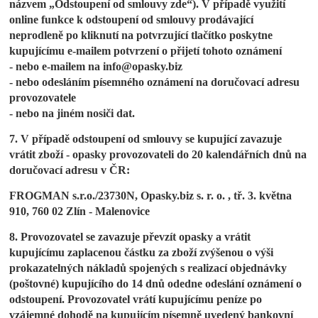
názvem „Odstoupení od smlouvy zde“). V případě využití
online funkce k odstoupení od smlouvy prodávající
neprodleně po kliknutí na potvrzující tlačítko poskytne
kupujícímu e-mailem potvrzení o přijetí tohoto oznámení
- nebo e-mailem na info@opasky.biz
- nebo odesláním písemného oznámení na doručovací adresu
provozovatele
- nebo na jiném nosiči dat.
7. V případě odstoupení od smlouvy se kupující zavazuje
vrátit zboží - opasky provozovateli do 20 kalendářních dnů na
doručovací adresu v ČR:
FROGMAN s.r.o./23730N,
Opasky.biz s. r. o. ,
tř. 3. května
910,
760 02 Zlín - Malenovice
8. Provozovatel se zavazuje převzít opasky a vrátit
kupujícímu zaplacenou částku za zboží zvýšenou o výši
prokazatelných nákladů spojených s realizací objednávky
(poštovné) kupujícího
do 14 dnů odedne odeslání oznámení o
odstoupení
. Provozovatel vrátí kupujícímu peníze po
vzájemné dohodě na kupujícím písemně uvedený bankovní