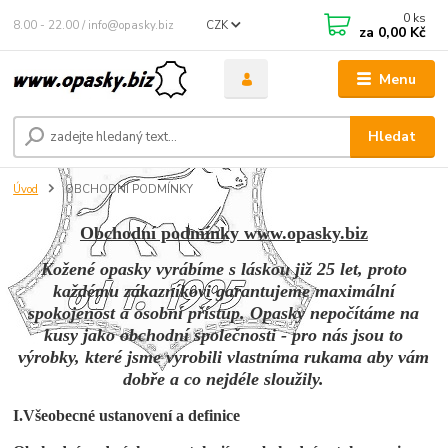
0
ks
8.00 - 22.00 / info@opasky.biz
CZK
za
0,00 Kč
Menu
Hledat
Úvod
OBCHODNÍ PODMÍNKY
Obchodní podmínky www.opasky.biz
Kožené opasky vyrábíme s láskou již 25 let, proto
každému zákazníkovi garantujeme maximální
spokojenost a osobní přístup. Opasky nepočítáme na
kusy jako obchodní společnosti - pro nás jsou to
výrobky, které jsme vyrobili vlastníma rukama aby vám
dobře a co nejdéle sloužily.
I.Všeobecné ustanovení a definice