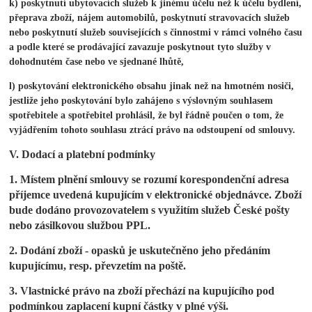
k) poskytnutí ubytovacích služeb k jinému účelu než k účelu bydlení,
přeprava zboží, nájem automobilů, poskytnutí stravovacích služeb
nebo poskytnutí služeb souvisejících s činnostmi v rámci volného času
a podle které se prodávající zavazuje poskytnout tyto služby v
dohodnutém čase nebo ve sjednané lhůtě,
l) poskytování elektronického obsahu jinak než na hmotném nosiči,
jestliže jeho poskytování bylo zahájeno s výslovným souhlasem
spotřebitele a spotřebitel prohlásil, že byl řádně poučen o tom, že
vyjádřením tohoto souhlasu ztrácí právo na odstoupení od smlouvy.
V. Dodací a platební podmínky
1. Místem plnění smlouvy se rozumí korespondenční adresa
příjemce uvedená kupujícím v elektronické objednávce. Zboží
bude dodáno provozovatelem s využitím služeb České pošty
nebo zásilkovou službou PPL.
2. Dodání zboží - opasků je uskutečněno jeho předáním
kupujícímu, resp. převzetím na poště.
3. Vlastnické právo na zboží přechází na kupujícího pod
podmínkou zaplacení kupní částky v plné výši.