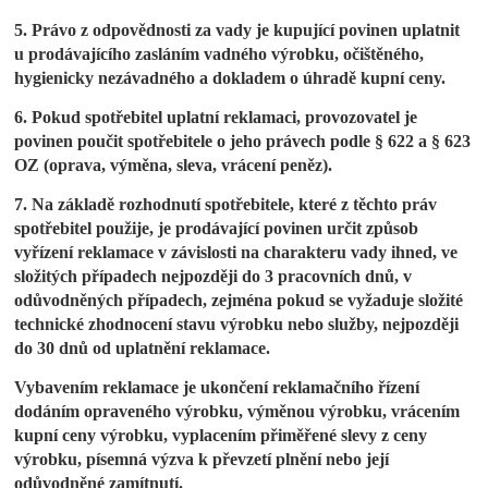
5. Právo z odpovědnosti za vady je kupující povinen uplatnit
u prodávajícího zasláním vadného výrobku, očištěného, ​​
hygienicky nezávadného a dokladem o úhradě kupní ceny.
6. Pokud spotřebitel uplatní reklamaci, provozovatel je
povinen poučit spotřebitele o jeho právech podle § 622 a § 623
OZ (oprava, výměna, sleva, vrácení peněz).
7. Na základě rozhodnutí spotřebitele, které z těchto práv
spotřebitel použije, je prodávající povinen určit způsob
vyřízení reklamace v závislosti na charakteru vady ihned, ve
složitých případech nejpozději do 3 pracovních dnů, v
odůvodněných případech, zejména pokud se vyžaduje složité
technické zhodnocení stavu výrobku nebo služby, nejpozději
do 30 dnů od uplatnění reklamace.
Vybavením reklamace je ukončení reklamačního řízení
dodáním opraveného výrobku, výměnou výrobku, vrácením
kupní ceny výrobku, vyplacením přiměřené slevy z ceny
výrobku, písemná výzva k převzetí plnění nebo její
odůvodněné zamítnutí.