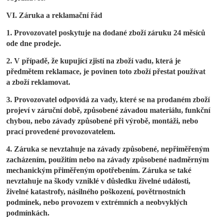
VI. Záruka a reklamační řád
1. Provozovatel poskytuje na dodané zboží záruku 24 měsíců
ode dne prodeje.
2. V případě, že kupující zjistí na zboží vadu, která je
předmětem reklamace, je povinen toto zboží přestat používat
a zboží reklamovat.
3. Provozovatel odpovídá za vady, které se na prodaném zboží
projeví v záruční době, způsobené závadou materiálu, funkční
chybou, nebo závady způsobené při výrobě, montáži, nebo
prací provedené provozovatelem.
4. Záruka se nevztahuje na závady způsobené, nepřiměřeným
zacházením, použitím nebo na závady způsobené nadměrným
mechanickým přiměřeným opotřebením. Záruka se také
nevztahuje na škody vzniklé v důsledku živelné události,
živelné katastrofy, násilného poškození, povětrnostních
podmínek, nebo provozem v extrémních a neobvyklých
podmínkách.