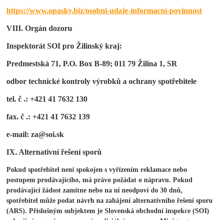
https://www.opasky.biz/osobni-udaje-informacni-povinnost
VIII. Orgán dozoru
Inspektorát SOI pro Žilinský kraj:
Predmestská 71, P.O. Box B-89; 011 79 Žilina 1, SR
odbor technické kontroly výrobků a ochrany spotřebitele
tel. č .: +421 41 7632 130
fax. č .: +421 41 7632 139
e-mail: za@soi.sk
IX.
Alternativní
řešení
sporů
Pokud spotřebitel není spokojen s vyřízením reklamace nebo
postupem prodávajícího, má právo požádat o nápravu. Pokud
prodávající žádost zamítne nebo na ni neodpoví do 30 dnů,
spotřebitel může podat návrh na zahájení alternativního řešení sporu
(ARS). Příslušným subjektem je Slovenská obchodní inspekce (SOI)