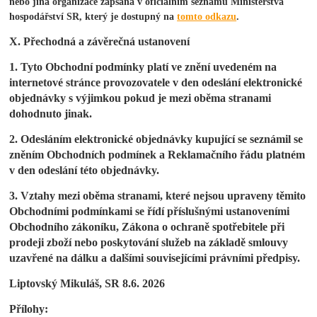
nebo jiná organizace zapsaná v oficiálním seznamu Ministerstva
hospodářství SR, který je dostupný na
tomto odkazu
.
X. Přechodná a závěrečná ustanovení
1. Tyto Obchodní podmínky platí ve znění uvedeném na
internetové stránce provozovatele v den odeslání elektronické
objednávky s výjimkou pokud je mezi oběma stranami
dohodnuto jinak.
2. Odesláním elektronické objednávky kupující se seznámil se
zněním Obchodních podmínek a Reklamačního řádu platném
v den odeslání této objednávky.
3. Vztahy mezi oběma stranami, které nejsou upraveny těmito
Obchodními podmínkami se řídí příslušnými ustanoveními
Obchodního zákoníku, Zákona o ochraně spotřebitele při
prodeji zboží nebo poskytování služeb na základě smlouvy
uzavřené na dálku a dalšími souvisejícími právními předpisy.
Liptovský Mikuláš, SR 8.6. 2026
Přílohy: