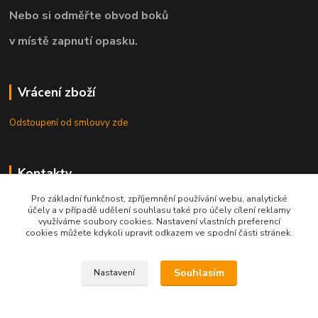
Nebo si odměřte obvod boků
v místě zapnutí opasku.
Vrácení zboží
Odstoupení od smlouvy zde
Kontakty
Pro základní funkčnost, zpříjemnění používání webu, analytické
8.00 - 22.00 / info@opasky.biz
účely a v případě udělení souhlasu také pro účely cílení reklamy
využíváme soubory cookies. Nastavení vlastních preferencí
cookies můžete kdykoli upravit odkazem ve spodní části stránek.
Souhlasím
Nastavení