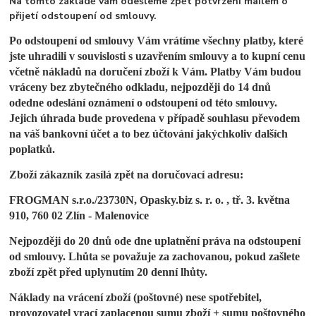
Na tomto základě vám odešleme zpět potvrzení mailem o
přijetí odstoupení od smlouvy.
Po odstoupení od smlouvy Vám vrátíme všechny platby, které
jste uhradili v souvislosti s uzavřením smlouvy a to kupní cenu
včetně nákladů na doručení zboží k Vám. Platby Vám budou
vráceny bez zbytečného odkladu, nejpozději
do 14 dnů
odedne odeslání oznámení o odstoupení
od této smlouvy.
Jejich úhrada bude provedena v případě souhlasu převodem
na váš bankovní účet a to bez účtování jakýchkoliv dalších
poplatků.
Zboží zákazník zasílá zpět na doručovací adresu:
FROGMAN s.r.o./23730N,
Opasky.biz s. r. o. ,
tř. 3. května
910,
760 02 Zlín - Malenovice
Nejpozději do 20 dnů ode dne uplatnění práva na odstoupení
od smlouvy. Lhůta se považuje za zachovanou, pokud zašlete
zboží zpět před uplynutím 20 denní lhůty.
Náklady na vrácení zboží (poštovné) nese spotřebitel,
provozovatel vrací zaplacenou sumu zboží + sumu poštovného