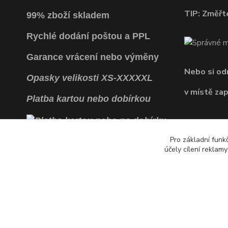
TIP: Změřte
99% zboží skladem
Rychlé dodání poštou a PPL
Garance vrácení
nebo výměny
Nebo si o
Opasky
velikosti
XS
-
XXXXXL
v místě za
Platba kartou nebo dobírkou
Pro základní funk
účely cílení reklam