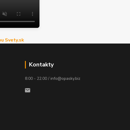
u Svety.sk
Kontakty
8.00 - 22.00 / info@opasky.biz