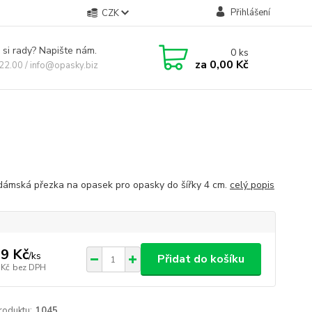
Přihlášení
CZK
 si rady? Napište nám.
0
ks
za
0,00 Kč
 22.00 / info@opasky.biz
dámská přezka na opasek pro opasky do šířky 4 cm.
celý popis
9 Kč
/
ks
Přidat do košíku
 Kč
bez DPH
roduktu:
1045