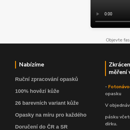
Objevte fas
Nabízíme
Zkrácen
měření 
Ruční zpracování opasků
-
Fotonávo
100% hovězí kůže
opasku
26 barevních variant kůže
V objednáv
Opasky na míru pro každého
pásku včet
dírku.
Doručení do ČR a SR