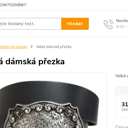
DNÍ PODMÍNKY
Nevíte
Hledat
8.00 -
řezky na opasky
Velká dámská přezka
á dámská přezka
Velká 
31
264
Číslo p