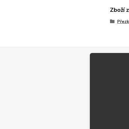
Zboží 
Přezk