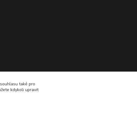
 souhlasu také pro
žete kdykoli upravit