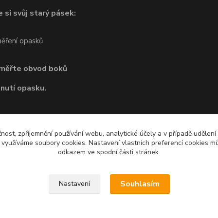
 si svůj starý pásek:
dměřte obvod boků
pnutí opasku.
čnost, zpříjemnění používání webu, analytické účely a v případě udělení
y využíváme soubory cookies. Nastavení vlastních preferencí cookies mů
odkazem ve spodní části stránek.
Souhlasím
Nastavení