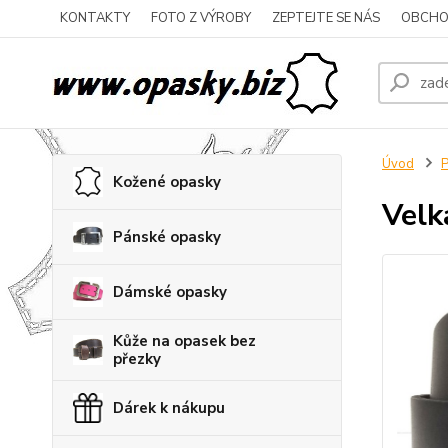
KONTAKTY
FOTO Z VÝROBY
ZEPTEJTE SE NÁS
OBCHO
Úvod
P
Kožené opasky
Velk
Pánské opasky
Dámské opasky
Kůže na opasek bez
přezky
Dárek k nákupu