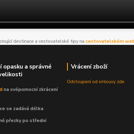
cinující destinace a cestovatelské tipy na
cestovatelském web
í opasku a správné
Vrácení zboží
velikosti
Odstoupení od smlouvy zde
d
na svépomocní
zkrácení
ce se zadává délka
ně přezky po střední