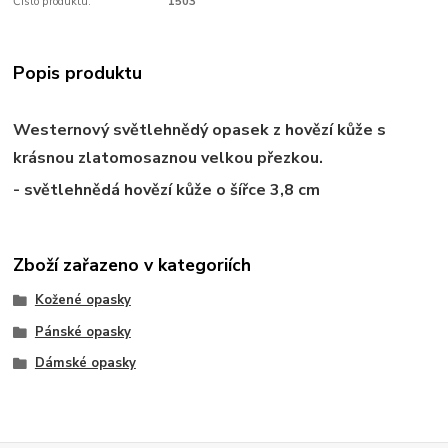
Číslo produktu:
1503
Popis produktu
Westernový světlehnědý opasek z hovězí kůže s
krásnou zlatomosaznou velkou přezkou.
-
světlehnědá hovězí
kůže o šířce 3,8 cm
Zboží zařazeno v kategoriích
Kožené opasky
Pánské opasky
Dámské opasky