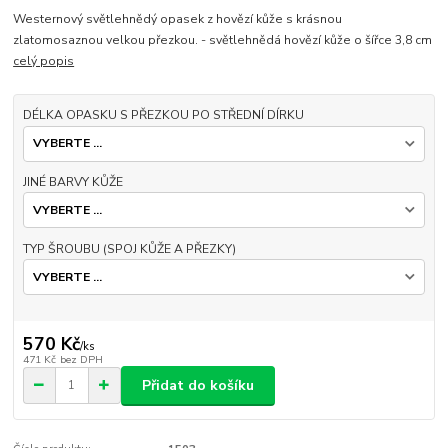
Westernový světlehnědý opasek z hovězí kůže s krásnou
zlatomosaznou velkou přezkou. - světlehnědá hovězí kůže o šířce 3,8 cm
celý popis
DÉLKA OPASKU S PŘEZKOU PO STŘEDNÍ DÍRKU
JINÉ BARVY KŮŽE
TYP ŠROUBU (SPOJ KŮŽE A PŘEZKY)
570 Kč
/
ks
471 Kč
bez DPH
Přidat do košíku