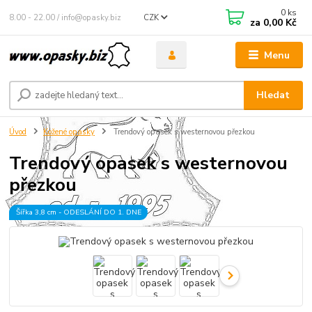
0
ks
8.00 - 22.00 / info@opasky.biz
CZK
za
0,00 Kč
Menu
Hledat
Úvod
Kožené opasky
Trendový opasek s westernovou přezkou
Trendový opasek s westernovou
přezkou
Šířka 3,8 cm - ODESLÁNÍ DO 1. DNE