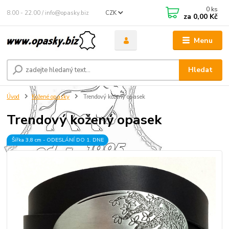
0
ks
8.00 - 22.00 / info@opasky.biz
CZK
za
0,00 Kč
Menu
Hledat
Úvod
Kožené opasky
Trendový kožený opasek
Trendový kožený opasek
Šířka 3,8 cm - ODESLÁNÍ DO 1. DNE