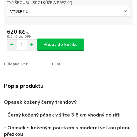
TYP ŠROUBU (SPOJ KŮŽE A PŘEZKY)
620 Kč
/
ks
512 Kč
bez DPH
Přidat do košíku
Číslo produktu:
1390
Popis produktu
Opasek kožený černý trendový
- Černý kožený pásek v šířce 3,8 cm vhodný do riflí
- Opasek s koženým poutkem s moderní velkou plnou
přezkou