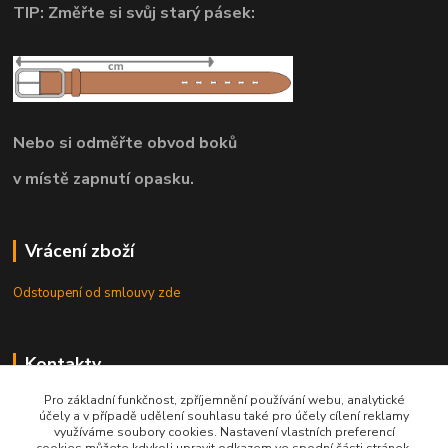
TIP: Změřte si svůj starý pásek:
Nebo si odměřte obvod boků
v místě zapnutí opasku.
Vrácení zboží
Odstoupení od smlouvy zde
Kontakty
Pro základní funkčnost, zpříjemnění používání webu, analytické
8.00 - 22.00 / info@opasky.biz
účely a v případě udělení souhlasu také pro účely cílení reklamy
využíváme soubory cookies. Nastavení vlastních preferencí
cookies můžete kdykoli upravit odkazem ve spodní části stránek.