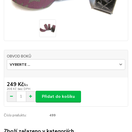
OBVOD BOKŮ
249 Kč
/
ks
206 Kč
bez DPH
Přidat do košíku
Číslo produktu:
499
Zboží zařazeno v kategoriích