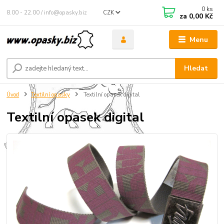
0
ks
8.00 - 22.00 / info@opasky.biz
CZK
za
0,00 Kč
Menu
Hledat
Úvod
Textilní opasky
Textilní opasek digital
Textilní opasek digital