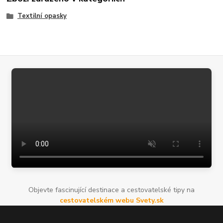
Textilní opasky
Objevte fascinující destinace a cestovatelské tipy na
cestovatelském webu Svety.sk