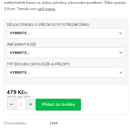
světlehnědé barvy se zlatou přezkou a kovovým poutkem- Šířka opasku
2,9 cm- Trendy vzor
celý popis
DÉLKA OPASKU S PŘEZKOU PO STŘEDNÍ DÍRKU
JINÉ BARVY KŮŽE
TYP ŠROUBU (SPOJ KŮŽE A PŘEZKY)
479 Kč
/
ks
396 Kč
bez DPH
Přidat do košíku
Číslo produktu:
1089