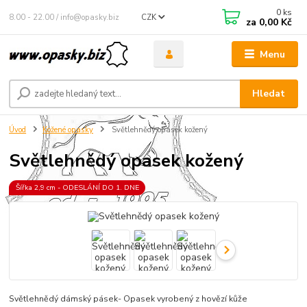
0
ks
8.00 - 22.00 / info@opasky.biz
CZK
za
0,00 Kč
Menu
Hledat
Úvod
Kožené opasky
Světlehnědý opasek kožený
Světlehnědý opasek kožený
Šířka 2,9 cm - ODESLÁNÍ DO 1. DNE
Světlehnědý dámský pásek- Opasek vyrobený z hovězí kůže