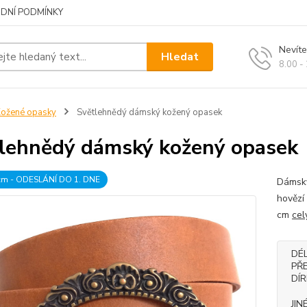
DNÍ PODMÍNKY
Nevíte
Hledat
8.00 -
ožené opasky
Světlehnědý dámský kožený opasek
lehnědý dámský kožený opasek
 cm - ODESLÁNÍ DO 1. DNE
Dámský
hovězí
cm
cel
DÉ
PŘ
DÍ
JIN