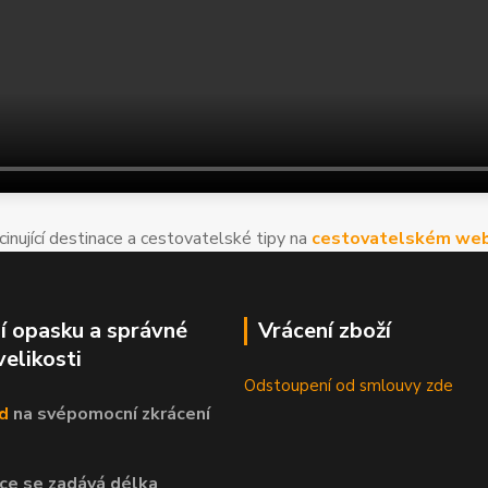
cinující destinace a cestovatelské tipy na
cestovatelském web
í opasku a správné
Vrácení zboží
velikosti
Odstoupení od smlouvy zde
d
na svépomocní
zkrácení
ce se zadává délka