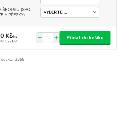
P ŠROUBU (SPOJ
E A PŘEZKY)
0 Kč
/
ks
Přidat do košíku
 Kč
bez DPH
roduktu:
3355