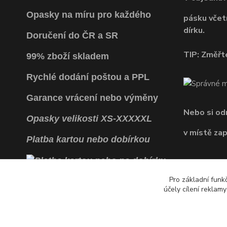
Opasky na míru pro každého
pásku včet
dírku.
Doručení do ČR a SR
TIP: Změřte
99% zboží skladem
Rychlé dodání poštou a PPL
Garance vrácení
nebo výměny
Nebo si o
Opasky
velikosti
XS
-
XXXXXL
v místě za
Platba kartou nebo dobírkou
Pro základní funk
účely cílení reklam