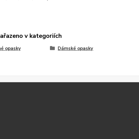
zařazeno v kategoriích
né opasky
Dámské opasky