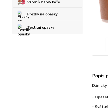
Vzorník barev kůže
Přezky na opasky
Textilní opasky
Popis 
Dámský
- Opasek
-
Světle