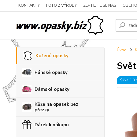
KONTAKTY
FOTO Z VÝROBY
ZEPTEJTE SE NÁS
OBCHO
Úvod
K
Kožené opasky
Svět
Pánské opasky
Šířka 3,8
Dámské opasky
Kůže na opasek bez
přezky
Dárek k nákupu