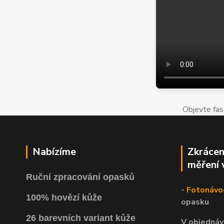
Objevte fas
Nabízíme
Zkrácen
měření 
Ruční zpracování opasků
-
Fotonávo
100% hovězí kůže
opasku
26 barevních variant kůže
V objednáv