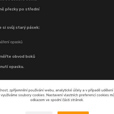
ně přezky po střední
 si svůj starý pásek:
dměřte obvod boků
pnutí opasku.
čnost, zpříjemnění používání webu, analytické účely a v případě udělení
y využíváme soubory cookies. Nastavení vlastních preferencí cookies mů
odkazem ve spodní části stránek.