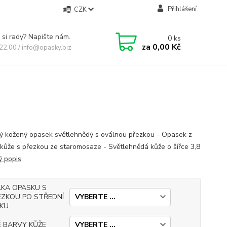
Přihlášení
CZK
 si rady? Napište nám.
0
ks
za
0,00 Kč
 22.00 / info@opasky.biz
 kožený opasek světlehnědý s oválnou přezkou - Opasek z
 kůže s přezkou ze staromosaze - Světlehnědá kůže o šířce 3,8
ý popis
LKA OPASKU S
EZKOU PO STŘEDNÍ
RKU
É BARVY KŮŽE