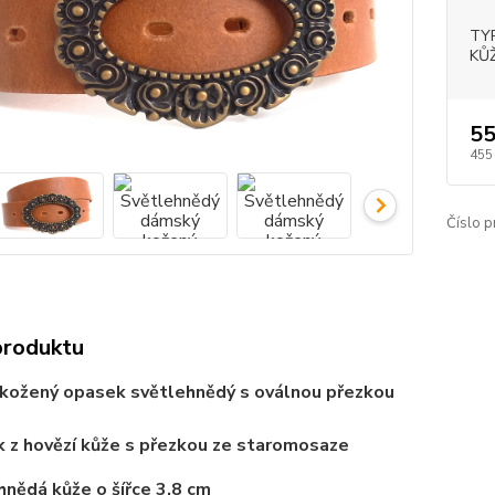
TY
KŮŽ
55
455
Číslo p
produktu
 kožený
opasek
světlehnědý
s oválnou
přezkou
 z hovězí kůže s přezkou ze staromosaze
hnědá
kůže o šířce 3,8 cm