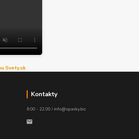
u Svety.sk
Kontakty
8.00 - 22.00 / info@opasky.biz