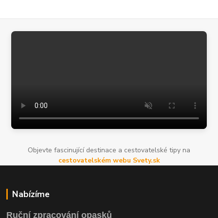
Objevte fascinující destinace a cestovatelské tipy na
cestovatelském webu Svety.sk
Nabízíme
Ruční zpracování opasků