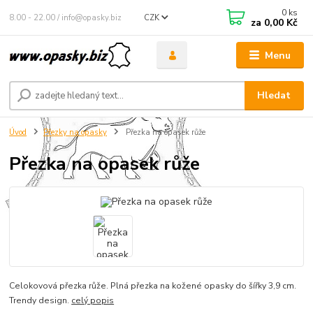
0
ks
8.00 - 22.00 / info@opasky.biz
CZK
za
0,00 Kč
Menu
Hledat
Úvod
Přezky na opasky
Přezka na opasek růže
Přezka na opasek růže
Celokovová přezka růže. Plná přezka na kožené opasky do šířky 3,9 cm.
Trendy design.
celý popis