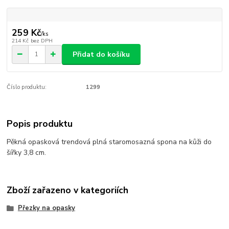
259 Kč
/
ks
214 Kč
bez DPH
Přidat do košíku
Číslo produktu:
1299
Popis produktu
Pěkná opasková trendová plná staromosazná spona na kůži do
šířky 3,8 cm.
Zboží zařazeno v kategoriích
Přezky na opasky