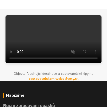
Objevte fascinující destinace a cestovatelské tipy na
cestovatelském webu Svety.sk
Nabízíme
Ruční zpracování opasků