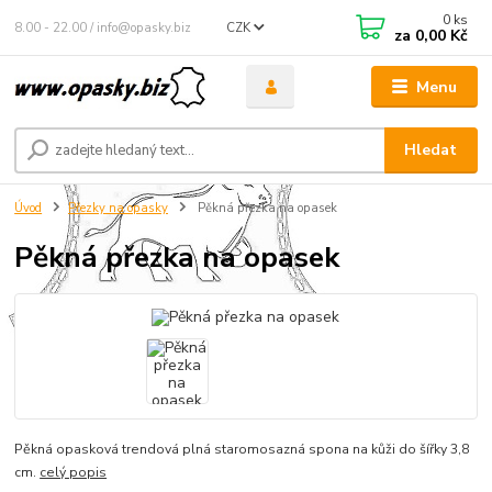
0
ks
8.00 - 22.00 / info@opasky.biz
CZK
za
0,00 Kč
Menu
Hledat
Úvod
Přezky na opasky
Pěkná přezka na opasek
Pěkná přezka na opasek
Pěkná opasková trendová plná staromosazná spona na kůži do šířky 3,8
cm.
celý popis