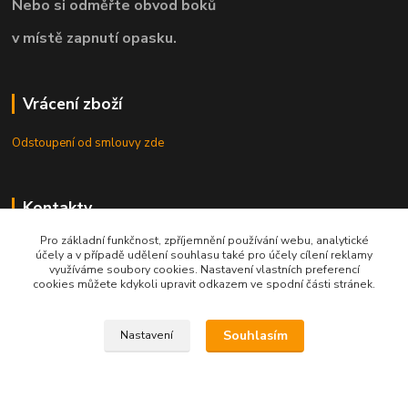
Nebo si odměřte obvod boků
v místě zapnutí opasku.
Vrácení zboží
Odstoupení od smlouvy zde
Kontakty
Pro základní funkčnost, zpříjemnění používání webu, analytické
8.00 - 22.00 / info@opasky.biz
účely a v případě udělení souhlasu také pro účely cílení reklamy
využíváme soubory cookies. Nastavení vlastních preferencí
cookies můžete kdykoli upravit odkazem ve spodní části stránek.
Souhlasím
Nastavení