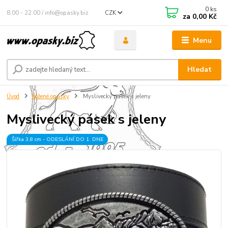
0
ks
8.00 - 22.00 / info@opasky.biz
CZK
za
0,00 Kč
Menu
Hledat
Úvod
Kožené opasky
Myslivecký pásek s jeleny
Myslivecký pásek s jeleny
Šířka 3,8 cm - ODESLÁNÍ DO 1. DNE