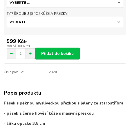
TYP ŠROUBU (SPOJ KŮŽE A PŘEZKY)
599 Kč
/
ks
495 Kč
bez DPH
Přidat do košíku
Číslo produktu:
2370
Popis produktu
Pásek s pěknou mysliveckou přezkou s jeleny ze starostříbra.
- pásek z černé hovězí kůže s masivní přezkou
- šířka opasku 3,8 cm