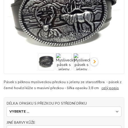
Pásek s pěknou mysliveckou přezkou s jeleny ze starostříbra. - pásek z
černé hovězí kůže s masivní přezkou - šířka opasku 3,8 cm
celý popis
DÉLKA OPASKU S PŘEZKOU PO STŘEDNÍ DÍRKU
JINÉ BARVY KŮŽE