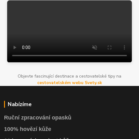
Objevte fascinující destinace a cestovatelské tipy na
cestovatelském webu Svety.sk
Nabízíme
Ruční zpracování opasků
100% hovězí kůže