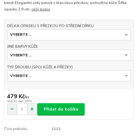
barvě.Elegantní úzký pásek s klasickou přezkou, pohodlná kůže.Šířka
opasku 2,9 cm.
celý popis
DÉLKA OPASKU S PŘEZKOU PO STŘEDNÍ DÍRKU
JINÉ BARVY KŮŽE
TYP ŠROUBU (SPOJ KŮŽE A PŘEZKY)
479 Kč
/
ks
396 Kč
bez DPH
Přidat do košíku
Číslo produktu:
1112