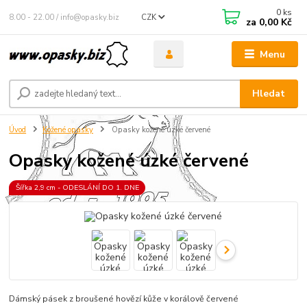
0
ks
8.00 - 22.00 / info@opasky.biz
CZK
za
0,00 Kč
Menu
Hledat
Úvod
Kožené opasky
Opasky kožené úzké červené
Opasky kožené úzké červené
Šířka 2,9 cm - ODESLÁNÍ DO 1. DNE
Dámský pásek z broušené hovězí kůže v korálově červené