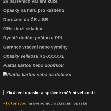
26 barevních variant kůže
Opasky na míru pro každého
Doručení do ČR a SR
99% zboží skladem
Rychlé dodání poštou a PPL
Garance vrácení
nebo výměny
Opasky
velikosti
XS
-
XXXXXL
Platba kartou nebo dobírkou
Zkrácení opasku a správné měření velikosti
-
Fotonávod
na svépomocní
zkrácení opasku