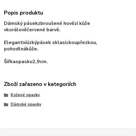
Popis produktu
Dámský pásek
z
broušené
hovězí kůže
v
korálově
červené barvě
.
Elegantní
úzký
pásek s
klasickou
přezkou
,
pohodlná
kůže
.
Šířka
opasku
2,9
cm
.
Zboží zařazeno v kategoriích
Kožené opasky
Dámské opasky