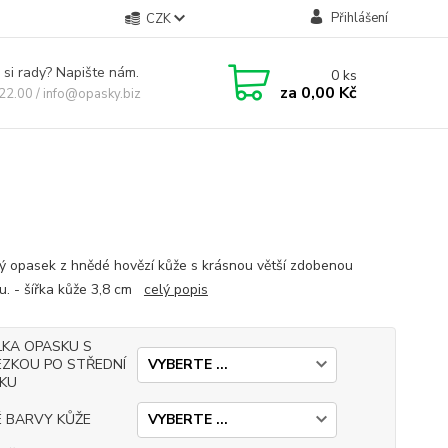
Přihlášení
CZK
 si rady? Napište nám.
0
ks
za
0,00 Kč
 22.00 / info@opasky.biz
 opasek z hnědé hovězí kůže s krásnou větší zdobenou
u. - šířka kůže 3,8 cm
celý popis
LKA OPASKU S
EZKOU PO STŘEDNÍ
RKU
É BARVY KŮŽE