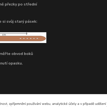
ně přezky po střední
 si svůj starý pásek:
dměřte obvod boků
pnutí opasku.
čnost, zpříjemnění používání webu, analytické účely a v případě udělení