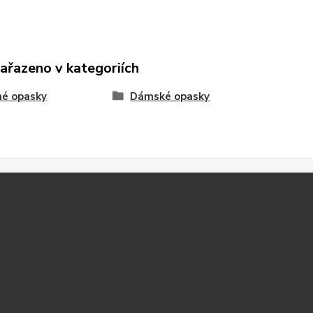
zařazeno v kategoriích
né opasky
Dámské opasky