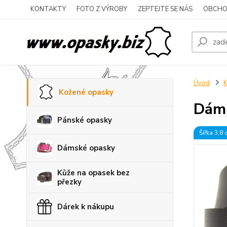
KONTAKTY
FOTO Z VÝROBY
ZEPTEJTE SE NÁS
OBCHO
Úvod
K
Kožené opasky
Dáms
Pánské opasky
Šířka 3,8
Dámské opasky
Kůže na opasek bez
přezky
Dárek k nákupu