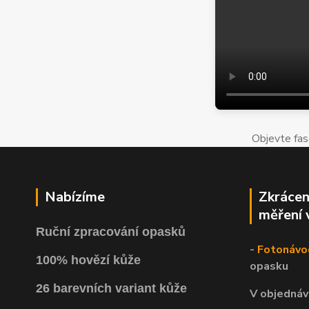
Objevte fas
Nabízíme
Zkrácen
měření 
Ruční zpracování opasků
-
Fotonávo
100% hovězí kůže
opasku
26 barevních variant kůže
V objednáv