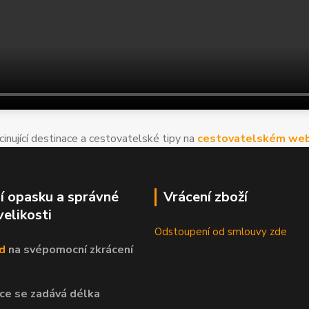
cinující destinace a cestovatelské tipy na
cestovatelském web
í opasku a správné
Vrácení zboží
velikosti
Odstoupení od smlouvy zde
d
na svépomocní
zkrácení
ce se zadává délka