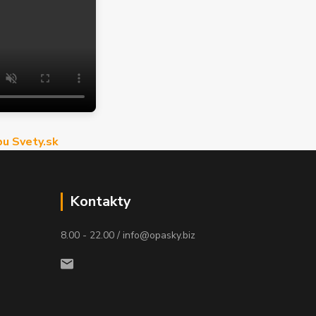
u Svety.sk
Kontakty
8.00 - 22.00 / info@opasky.biz