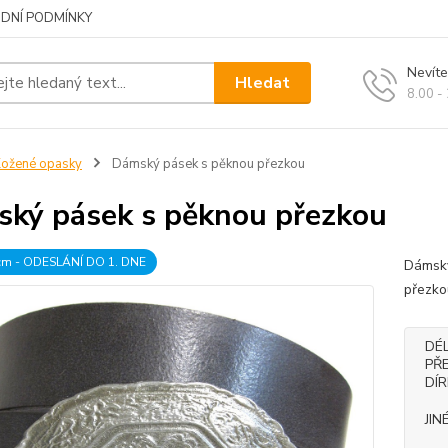
DNÍ PODMÍNKY
Nevíte
Hledat
8.00 -
ožené opasky
Dámský pásek s pěknou přezkou
ký pásek s pěknou přezkou
 cm - ODESLÁNÍ DO 1. DNE
Dámský
přezko
DÉ
PŘ
DÍ
JIN