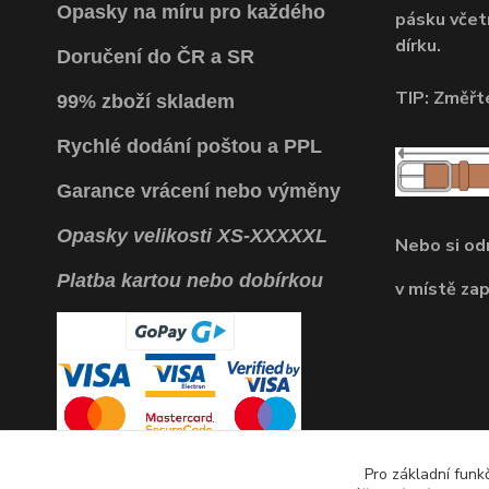
Opasky na míru pro každého
pásku včet
dírku.
Doručení do ČR a SR
TIP: Změřte
99% zboží skladem
Rychlé dodání poštou a PPL
Garance vrácení
nebo výměny
Opasky
velikosti
XS
-
XXXXXL
Nebo si o
Platba kartou nebo dobírkou
v místě za
Pro základní funk