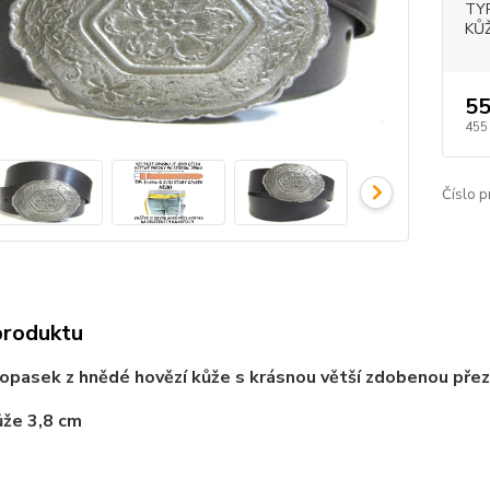
TY
KŮŽ
55
455
Číslo p
produktu
pasek z hnědé hovězí kůže s krásnou větší zdobenou přez
kůže 3,8 cm