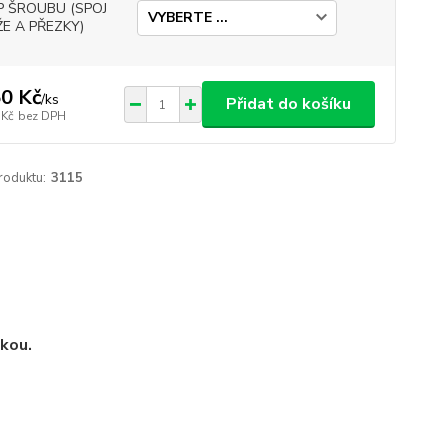
P ŠROUBU (SPOJ
E A PŘEZKY)
0 Kč
/
ks
Přidat do košíku
 Kč
bez DPH
roduktu:
3115
kou.