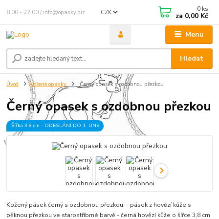
0
ks
8.00 - 22.00 / info@opasky.biz
CZK
za
0,00 Kč
Menu
Hledat
Úvod
Kožené opasky
Černý opasek s ozdobnou přezkou
Černý opasek s ozdobnou přezkou
Šířka 3,8 cm - ODESLÁNÍ DO 1. DNE
Kožený pásek černý s ozdobnou přezkou. - pásek z hovězí kůže s
pěknou přezkou ve starostříbrné barvě - černá hovězí kůže o šířce 3,8 cm