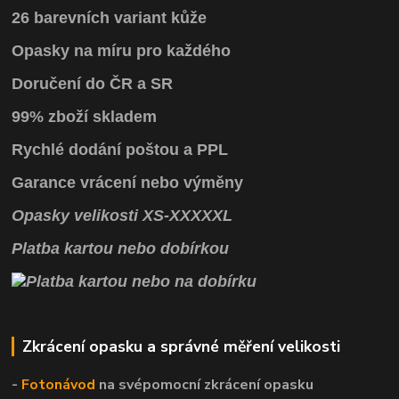
26 barevních variant kůže
Opasky na míru pro každého
Doručení do ČR a SR
99% zboží skladem
Rychlé dodání poštou a PPL
Garance vrácení
nebo výměny
Opasky
velikosti
XS
-
XXXXXL
Platba kartou nebo dobírkou
Zkrácení opasku a správné měření velikosti
-
Fotonávod
na svépomocní
zkrácení opasku