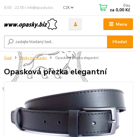
0
ks
8.00 - 22.00 / info@opasky.biz
CZK
za
0,00 Kč
Menu
Hledat
Úvod
Přezky na opasky
Opasková přezka elegantní
Opasková přezka elegantní