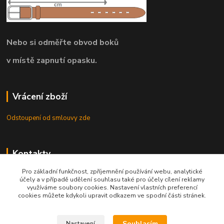
Nebo si odměřte obvod boků
v místě zapnutí opasku.
Vrácení zboží
Odstoupení od smlouvy zde
Kontakty
Pro základní funkčnost, zpříjemnění používání webu, analytické
8.00 - 22.00 / info@opasky.biz
účely a v případě udělení souhlasu také pro účely cílení reklamy
využíváme soubory cookies. Nastavení vlastních preferencí
cookies můžete kdykoli upravit odkazem ve spodní části stránek.
Souhlasím
Nastavení