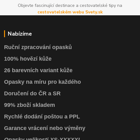
Objevte fascinující destinace a cestovatelské tipy na
cestovatelském webu Svety.sk
Nabízíme
Ruční zpracování opasků
100% hovězí kůže
26 barevních variant kůže
Opasky na míru pro každého
Doručení do ČR a SR
99% zboží skladem
Rychlé dodání poštou a PPL
Garance vrácení
nebo výměny
Opasky
velikosti
XS
-
XXXXXL