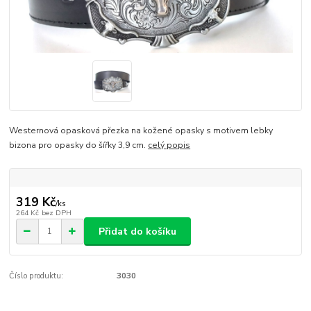
Westernová opasková přezka na kožené opasky s motivem lebky
bizona pro opasky do šířky 3,9 cm.
celý popis
319 Kč
/
ks
264 Kč
bez DPH
Přidat do košíku
Číslo produktu:
3030