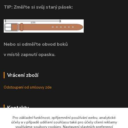
TIP: Změřte si svůj starý pásek:
Nebo si odměřte obvod boků
v místě zapnutí opasku.
Vrácení zboží
Odstoupení od smlouvy zde
Kontakty
Pro základní funkčnost, zpříjemnění používání webu, analytické
8.00 - 22.00 / info@opasky.biz
účely a v případě udělení souhlasu také pro účely cílení reklamy
využíváme soubory cookies. Nastavení vlastních preferencí