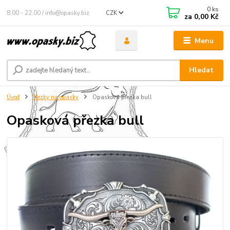
0
ks
8.00 - 22.00 / info@opasky.biz
CZK
za
0,00 Kč
Menu
Hledat
Úvod
Přezky na opasky
Opasková přezka bull
Opasková přezka bull