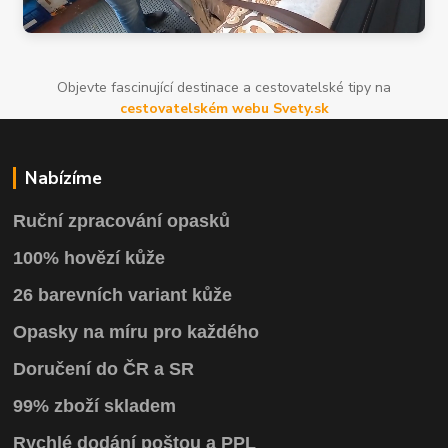
Objevte fascinující destinace a cestovatelské tipy na
cestovatelském webu Svety.sk
Nabízíme
Ruční zpracování opasků
100% hovězí kůže
26 barevních variant kůže
Opasky na míru pro každého
Doručení do ČR a SR
99% zboží skladem
Rychlé dodání poštou a PPL