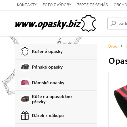
KONTAKTY
FOTO Z VÝROBY
ZEPTEJTE SE NÁS
OBCHO
Úvod
T
Kožené opasky
Opas
Pánské opasky
Dámské opasky
Kůže na opasek bez
přezky
Dárek k nákupu