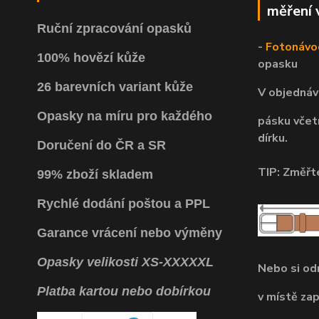
měření 
Ruční zpracování opasků
-
Fotonávo
100% hovězí kůže
opasku
26 barevních variant kůže
V objednáv
Opasky na míru pro každého
pásku včet
dírku.
Doručení do ČR a SR
TIP: Změřte
99% zboží skladem
Rychlé dodání poštou a PPL
Garance vrácení
nebo výměny
Opasky
velikosti
XS
-
XXXXXL
Nebo si o
Platba kartou nebo dobírkou
v místě za