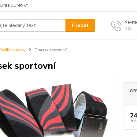
DNÍ PODMÍNKY
Nevíte
Hledat
8.00 -
extilní opasky
Opasek sportovní
ek sportovní
OB
24
206