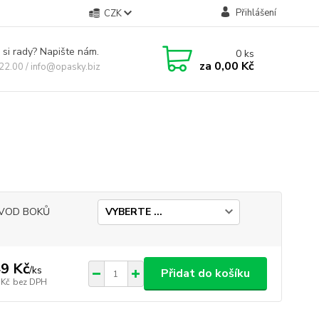
Přihlášení
CZK
 si rady? Napište nám.
0
ks
za
0,00 Kč
 22.00 / info@opasky.biz
VOD BOKŮ
9 Kč
/
ks
Přidat do košíku
 Kč
bez DPH