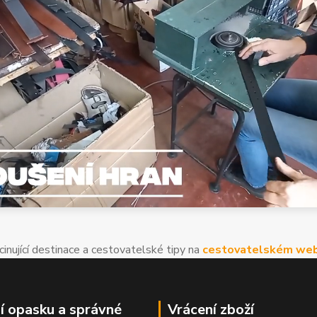
cinující destinace a cestovatelské tipy na
cestovatelském web
í opasku a správné
Vrácení zboží