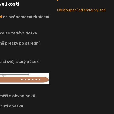
velikosti
Odstoupení od smlouvy zde
d
na svépomocní
zkrácení
ce se zadává délka
ně přezky po střední
 si svůj starý pásek:
dměřte obvod boků
pnutí opasku.