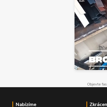
Objevte fas
Nabízíme
Zkrácen