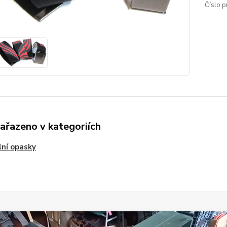
Číslo p
zařazeno v kategoriích
lní opasky