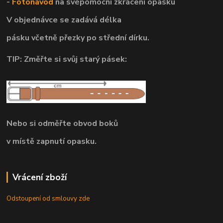
-
Fotonávod
na svépomocní
zkrácení opasku
V objednávce se zadává délka
pásku včetně přezky po střední dírku.
TIP: Změřte si svůj starý pásek:
Nebo si odměřte obvod boků
v místě zapnutí opasku.
Vrácení zboží
Odstoupení od smlouvy zde