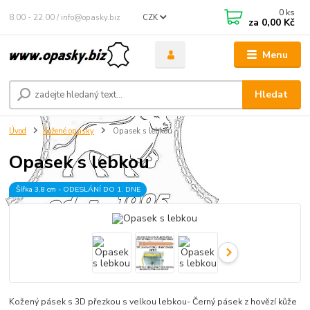
0
ks
8.00 - 22.00 / info@opasky.biz
CZK
za
0,00 Kč
Menu
Hledat
Úvod
Kožené opasky
Opasek s lebkou
Opasek s lebkou
Šířka 3,8 cm - ODESLÁNÍ DO 1. DNE
Kožený pásek s 3D přezkou s velkou lebkou- Černý pásek z hovězí kůže