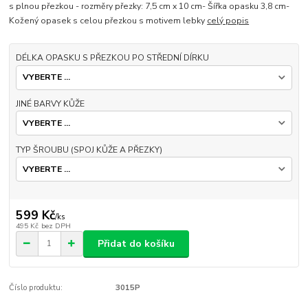
s plnou přezkou - rozměry přezky: 7,5 cm x 10 cm- Šířka opasku 3,8 cm-
Kožený opasek s celou přezkou s motivem lebky
celý popis
DÉLKA OPASKU S PŘEZKOU PO STŘEDNÍ DÍRKU
JINÉ BARVY KŮŽE
TYP ŠROUBU (SPOJ KŮŽE A PŘEZKY)
599 Kč
/
ks
495 Kč
bez DPH
Přidat do košíku
Číslo produktu:
3015P