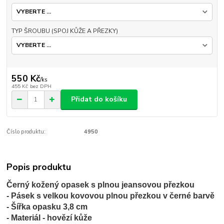
TYP ŠROUBU (SPOJ KŮŽE A PŘEZKY)
550 Kč
/
ks
455 Kč
bez DPH
Přidat do košíku
Číslo produktu:
4950
Popis produktu
Černý kožený opasek s plnou jeansovou přezkou
- Pásek s velkou kovovou plnou přezkou v černé barvě
- Šířka opasku 3,8 cm
- Materiál - hovězí kůže