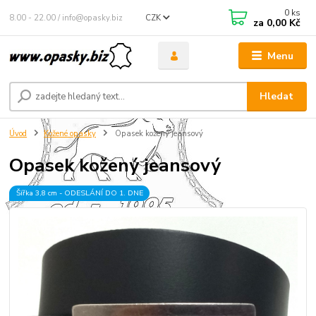
0
ks
8.00 - 22.00 / info@opasky.biz
CZK
za
0,00 Kč
Menu
Hledat
Úvod
Kožené opasky
Opasek kožený jeansový
Opasek kožený jeansový
Šířka 3,8 cm - ODESLÁNÍ DO 1. DNE