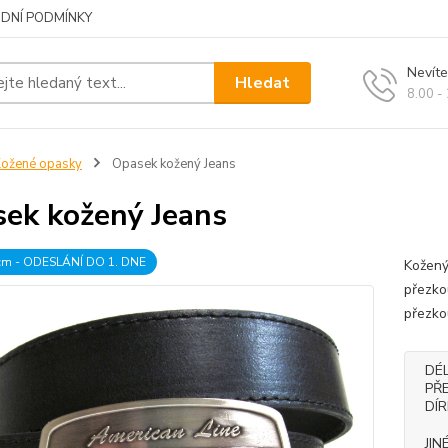
DNÍ PODMÍNKY
Nevíte
Hledat
8.00 -
ožené opasky
Opasek kožený Jeans
ek kožený Jeans
 cm - ODESLÁNÍ DO 1. DNE
Kožený
přezko
přezk
DÉ
PŘ
DÍ
JIN