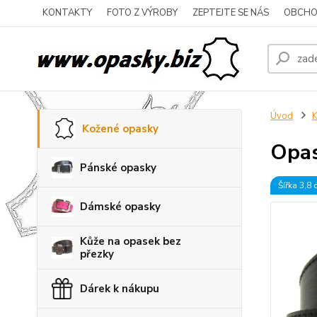
KONTAKTY
FOTO Z VÝROBY
ZEPTEJTE SE NÁS
OBCHO
Úvod
K
Kožené opasky
Opas
Pánské opasky
Šířka 3,8
Dámské opasky
Kůže na opasek bez
přezky
Dárek k nákupu