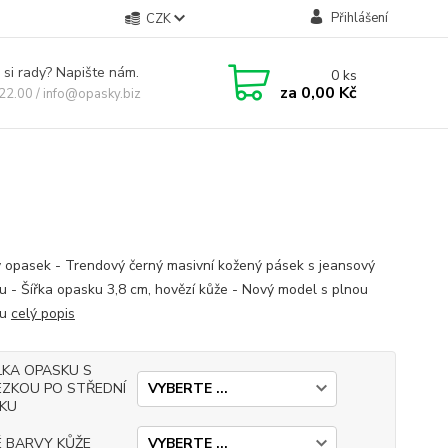
Přihlášení
CZK
 si rady? Napište nám.
0
ks
za
0,00 Kč
 22.00 / info@opasky.biz
 opasek - Trendový černý masivní kožený pásek s jeansový
u - Šířka opasku 3,8 cm, hovězí kůže - Nový model s plnou
ou
celý popis
LKA OPASKU S
EZKOU PO STŘEDNÍ
RKU
É BARVY KŮŽE