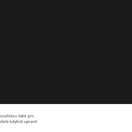
 souhlasu také pro
žete kdykoli upravit