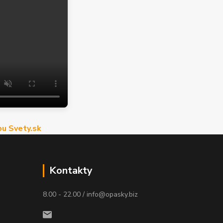
u Svety.sk
Kontakty
8.00 - 22.00 / info@opasky.biz