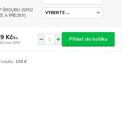
P ŠROUBU (SPOJ
E A PŘEZKY)
9 Kč
/
ks
Přidat do košíku
 Kč
bez DPH
roduktu:
158 K