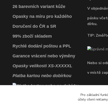
26 barevních variant kůže
V objednáv
Opasky na míru pro každého
pásku včet
dírku.
Doručení do ČR a SR
TIP: Změřte
99% zboží skladem
Rychlé dodání poštou a PPL
Garance vrácení
nebo výměny
Nebo si o
Opasky
velikosti
XS
-
XXXXXL
v místě za
Platba kartou nebo dobírkou
Pro základní funk
účely cílení reklam