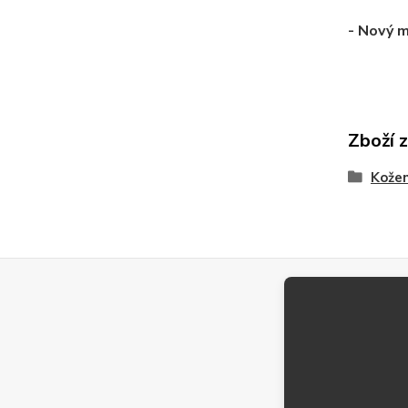
- Nový 
Zboží 
Kože