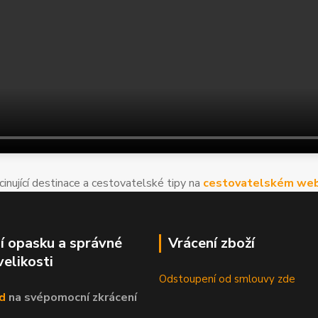
cinující destinace a cestovatelské tipy na
cestovatelském web
í opasku a správné
Vrácení zboží
velikosti
Odstoupení od smlouvy zde
d
na svépomocní
zkrácení