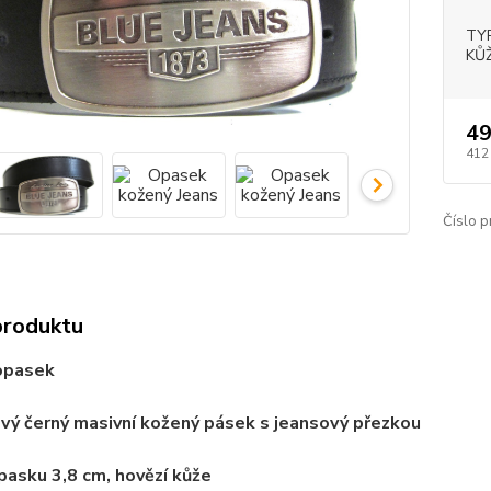
TY
KŮŽ
49
412
Číslo p
produktu
opasek
vý černý masivní kožený pásek s jeansový přezkou
opasku 3,8 cm, hovězí kůže