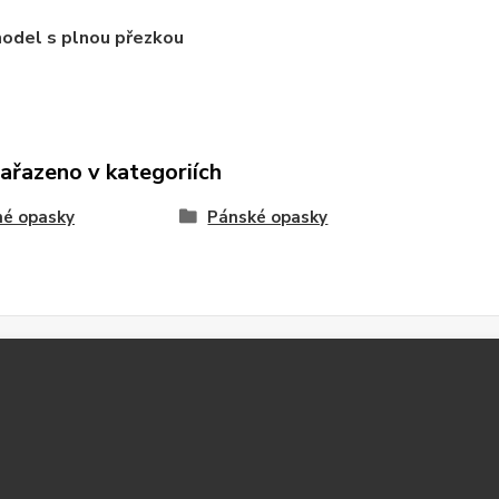
model s
plnou přezkou
zařazeno v kategoriích
né opasky
Pánské opasky