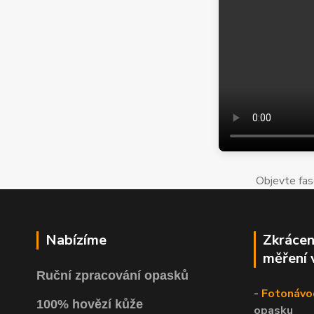
Objevte fas
Nabízíme
Zkrácen
měření 
Ruční zpracování opasků
-
Fotonávo
100% hovězí kůže
opasku