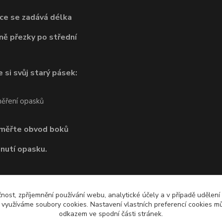
ce se zadává délka
ně přezky po střední
 si svůj starý pásek:
dměřte obvod boků
pnutí opasku.
čnost, zpříjemnění používání webu, analytické účely a v případě udělení
y využíváme soubory cookies. Nastavení vlastních preferencí cookies mů
odkazem ve spodní části stránek.