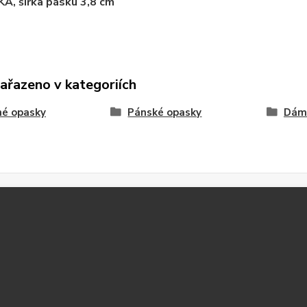
NKA
,
šířka pásku 3,8 cm
zařazeno v kategoriích
né opasky
Pánské opasky
Dám