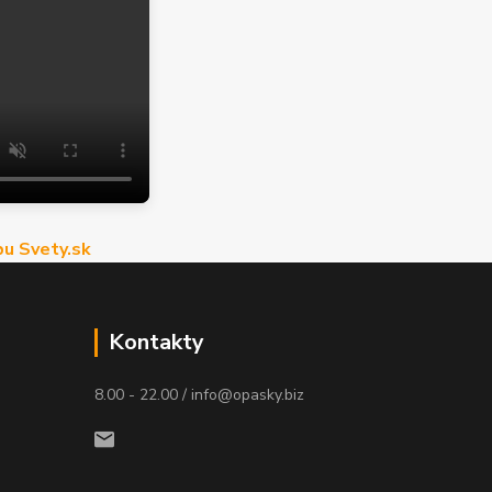
u Svety.sk
Kontakty
8.00 - 22.00 / info@opasky.biz