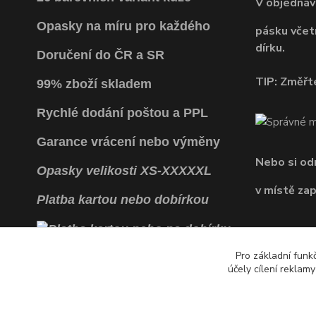
V objednáv
Opasky na míru pro každého
pásku včet
dírku.
Doručení do ČR a SR
TIP: Změřte
99% zboží skladem
Rychlé dodání poštou a PPL
Garance vrácení
nebo výměny
Nebo si o
Opasky
velikosti
XS
-
XXXXXL
v místě za
Platba kartou nebo dobírkou
Pro základní funk
účely cílení reklam