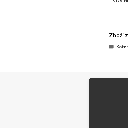
- NOVI
Zboží 
Kože