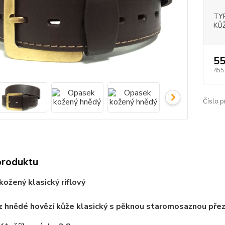
TY
KŮŽ
55
455
Číslo p
produktu
kožený klasický riflový
z hnědé hovězí kůže klasický
s
pěknou
staromosaznou
pře