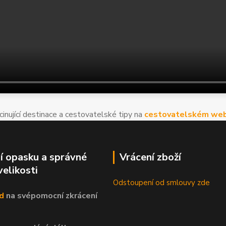
cinující destinace a cestovatelské tipy na
cestovatelském web
í opasku a správné
Vrácení zboží
velikosti
Odstoupení od smlouvy zde
d
na svépomocní
zkrácení