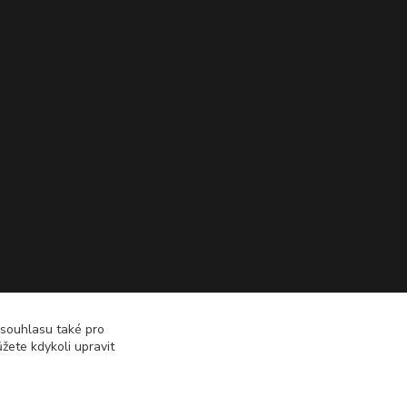
 souhlasu také pro
žete kdykoli upravit