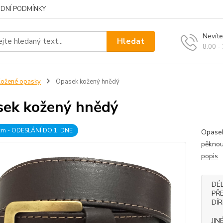
DNÍ PODMÍNKY
Nevíte
Hledat
8.00 -
ožené opasky
Opasek kožený hnědý
ek kožený hnědý
 cm - ODESLÁNÍ DO 1. DNE
Opasek
pěknou
popis
DÉ
PŘ
DÍ
JIN