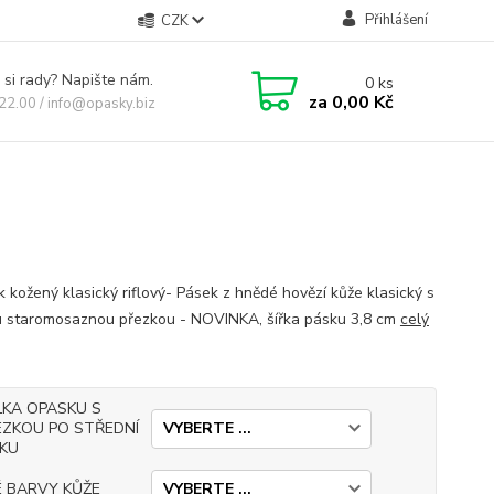
Přihlášení
CZK
 si rady? Napište nám.
0
ks
za
0,00 Kč
 22.00 / info@opasky.biz
 kožený klasický riflový- Pásek z hnědé hovězí kůže klasický s
 staromosaznou přezkou - NOVINKA, šířka pásku 3,8 cm
celý
LKA OPASKU S
EZKOU PO STŘEDNÍ
RKU
É BARVY KŮŽE