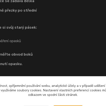
ce se zadává délka
ně přezky po střední
 si svůj starý pásek:
dměřte obvod boků
pnutí opasku.
čnost, zpříjemnění používání webu, analytické účely a v případě udělení
y využíváme soubory cookies. Nastavení vlastních preferencí cookies mů
odkazem ve spodní části stránek.