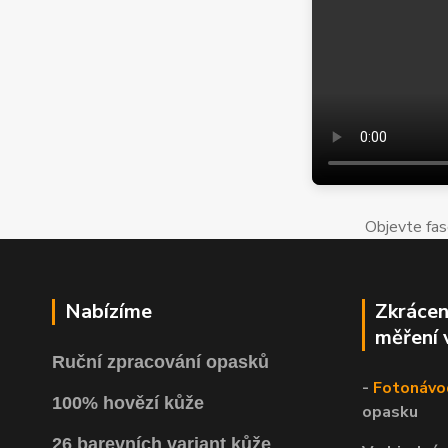
Objevte fas
Nabízíme
Zkrácen
měření 
Ruční zpracování opasků
-
Fotonávo
100% hovězí kůže
opasku
26 barevních variant kůže