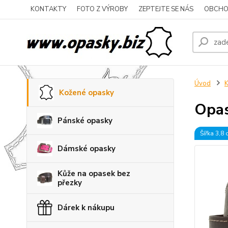
KONTAKTY
FOTO Z VÝROBY
ZEPTEJTE SE NÁS
OBCHO
Úvod
K
Kožené opasky
Opas
Pánské opasky
Šířka 3,8
Dámské opasky
Kůže na opasek bez
přezky
Dárek k nákupu