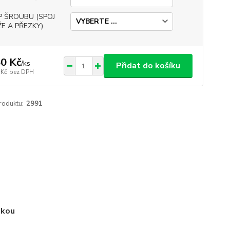
P ŠROUBU (SPOJ
E A PŘEZKY)
0 Kč
/
ks
Přidat do košíku
 Kč
bez DPH
roduktu:
2991
zkou