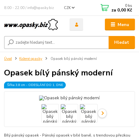
0
ks
8.00 - 22.00 / info@opasky.biz
CZK
za
0,00 Kč
Menu
Hledat
Úvod
Kožené opasky
Opasek bílý pánský moderní
Opasek bílý pánský moderní
Šířka 3,8 cm - ODESLÁNÍ DO 1. DNE
Bílý pánský opasek - Pánský opasek v bílé barvě, s trendovou přezkou