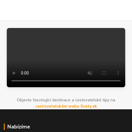
Objevte fascinující destinace a cestovatelské tipy na
cestovatelském webu Svety.sk
Nabízíme