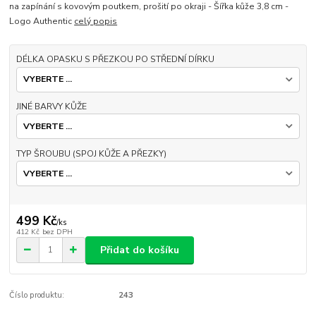
na zapínání s kovovým poutkem, prošití po okraji - Šířka kůže 3,8 cm -
Logo Authentic
celý popis
DÉLKA OPASKU S PŘEZKOU PO STŘEDNÍ DÍRKU
JINÉ BARVY KŮŽE
TYP ŠROUBU (SPOJ KŮŽE A PŘEZKY)
499 Kč
/
ks
412 Kč
bez DPH
Přidat do košíku
Číslo produktu:
243