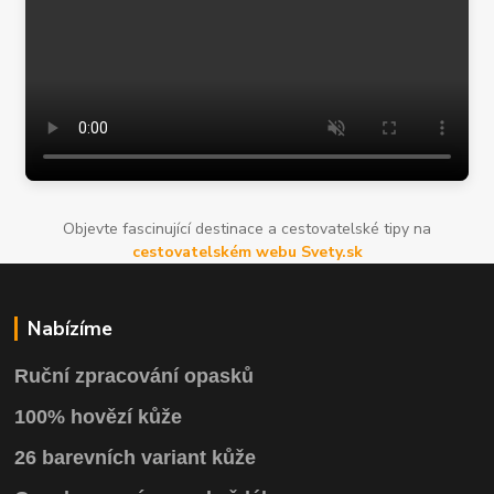
Objevte fascinující destinace a cestovatelské tipy na
cestovatelském webu Svety.sk
Nabízíme
Ruční zpracování opasků
100% hovězí kůže
26 barevních variant kůže