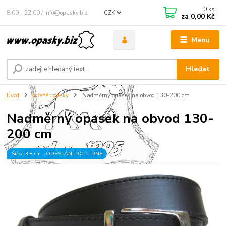
0
ks
8.00 - 22.00 / info@opasky.biz
CZK
za
0,00 Kč
Menu
Hledat
Úvod
Kožené opasky
Nadměrný opasek na obvod 130-200 cm
Nadměrný opasek na obvod 130-
200 cm
Šířka 3,8 cm - ODESLÁNÍ DO 1. DNE