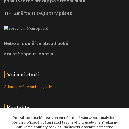
pásku včetně přezky po střední dírku.
TIP: Změřte si svůj starý pásek:
Nebo si odměřte obvod boků
v místě zapnutí opasku.
Vrácení zboží
Odstoupení od smlouvy zde
Kontakty
Pro základní funkčnost, zpříjemnění používání webu, analytické
8.00 - 22.00 / info@opasky.biz
účely a v případě udělení souhlasu také pro účely cílení reklamy
využíváme soubory cookies. Nastavení vlastních preferencí