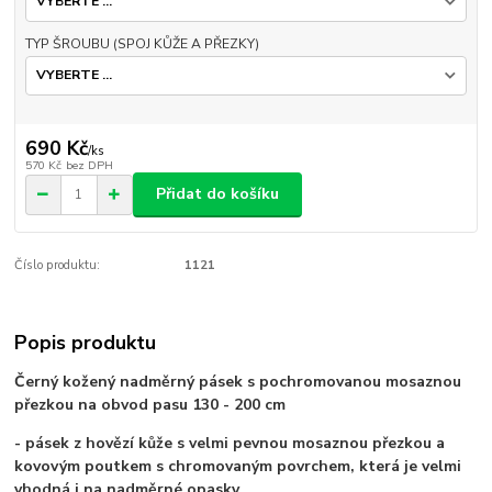
TYP ŠROUBU (SPOJ KŮŽE A PŘEZKY)
690 Kč
/
ks
570 Kč
bez DPH
Přidat do košíku
Číslo produktu:
1121
Popis produktu
Černý kožený nadměrný pásek s pochromovanou mosaznou
přezkou na obvod pasu 130 - 200 cm
- pásek z hovězí kůže s velmi pevnou mosaznou přezkou a
kovovým poutkem s chromovaným povrchem, která je velmi
vhodná i na nadměrné opasky