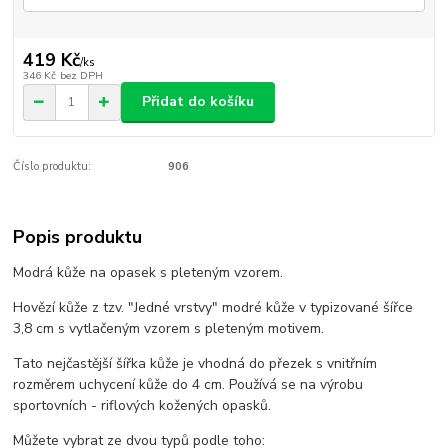
419 Kč
/
ks
346 Kč
bez DPH
Přidat do košíku
Číslo produktu:
906
Popis produktu
Modrá kůže na opasek s pleteným vzorem.
Hovězí kůže z tzv. "Jedné vrstvy" modré kůže v typizované šířce
3,8 cm s vytlačeným vzorem s pleteným motivem.
Tato nejčastější šířka kůže je vhodná do přezek s vnitřním
rozměrem uchycení kůže do 4 cm. Používá se na výrobu
sportovních - riflových kožených opasků.
Můžete vybrat ze dvou typů podle toho: