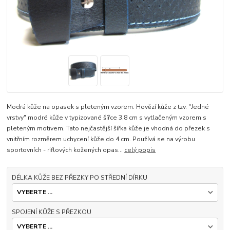
Modrá kůže na opasek s pleteným vzorem. Hovězí kůže z tzv. "Jedné
vrstvy" modré kůže v typizované šířce 3,8 cm s vytlačeným vzorem s
pleteným motivem. Tato nejčastější šířka kůže je vhodná do přezek s
vnitřním rozměrem uchycení kůže do 4 cm. Používá se na výrobu
sportovních - riflových kožených opas...
celý popis
DÉLKA KŮŽE BEZ PŘEZKY PO STŘEDNÍ DÍRKU
SPOJENÍ KŮŽE S PŘEZKOU