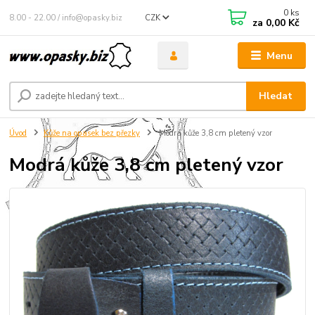
0
ks
8.00 - 22.00 / info@opasky.biz
CZK
za
0,00 Kč
Menu
Hledat
Úvod
Kůže na opasek bez přezky
Modrá kůže 3,8 cm pletený vzor
Modrá kůže 3,8 cm pletený vzor