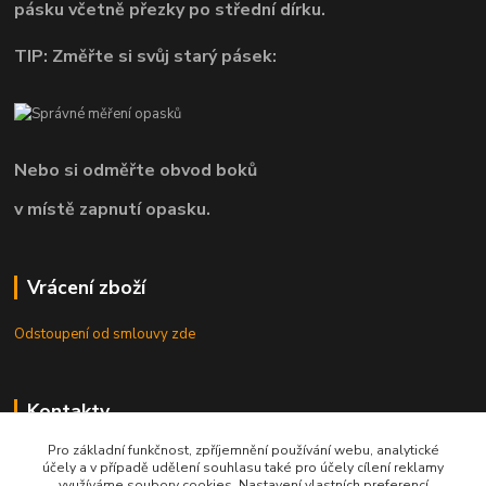
pásku včetně přezky po střední dírku.
TIP: Změřte si svůj starý pásek:
Nebo si odměřte obvod boků
v místě zapnutí opasku.
Vrácení zboží
Odstoupení od smlouvy zde
Kontakty
Pro základní funkčnost, zpříjemnění používání webu, analytické
8.00 - 22.00 / info@opasky.biz
účely a v případě udělení souhlasu také pro účely cílení reklamy
využíváme soubory cookies. Nastavení vlastních preferencí