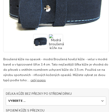
Broušená kůže na opasek - modrá Broušená hovězí kůže - velur v modré
barvě a v typizované šířce 3,4 cm. Tato nejčastější šířka kůže je vhodná do
do přezek s vnitřním rozměrem uchycení kůže do 3,5 cm. Používá se na
výrobu sportovních - riflových kožených opasků. Můžete vybrat ze dvou
typů podle toho:...
celý popis
DÉLKA KŮŽE BEZ PŘEZKY PO STŘEDNÍ DÍRKU
SPOJENÍ KŮŽE S PŘEZKOU