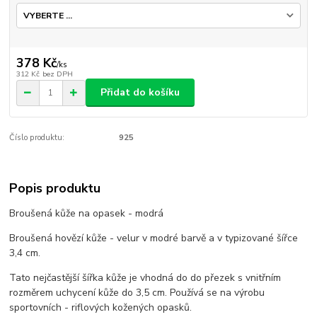
378 Kč
/
ks
312 Kč
bez DPH
Přidat do košíku
Číslo produktu:
925
Popis produktu
Broušená kůže na opasek - modrá
Broušená hovězí kůže - velur v modré barvě a v typizované šířce
3,4 cm.
Tato nejčastější šířka kůže je vhodná do do přezek s vnitřním
rozměrem uchycení kůže do 3,5 cm. Používá se na výrobu
sportovních - riflových kožených opasků.