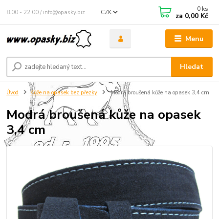
0
ks
8.00 - 22.00 / info@opasky.biz
CZK
za
0,00 Kč
Menu
Hledat
Úvod
Kůže na opasek bez přezky
Modrá broušená kůže na opasek 3,4 cm
Modrá broušená kůže na opasek
3,4 cm