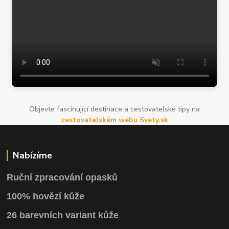
Objevte fascinující destinace a cestovatelské tipy na
cestovatelském webu Svety.sk
Nabízíme
Ruční zpracování opasků
100% hovězí kůže
26 barevních variant kůže