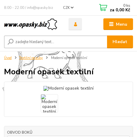
0
ks
8.00 - 22.00 / info@opasky.biz
CZK
za
0,00 Kč
Menu
Hledat
Úvod
Textilní opasky
Moderní opasek textilní
Moderní opasek textilní
OBVOD BOKŮ