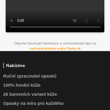
Objevte fascinující destinace a cestovatelské tipy na
cestovatelském webu Svety.sk
Nabízíme
Ruční zpracování opasků
100% hovězí kůže
26 barevních variant kůže
Opasky na míru pro každého