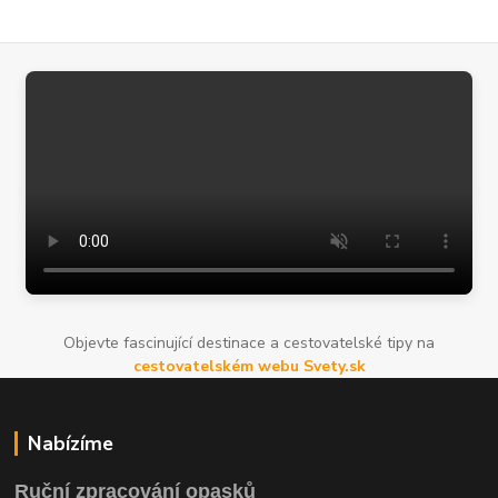
Objevte fascinující destinace a cestovatelské tipy na
cestovatelském webu Svety.sk
Nabízíme
Ruční zpracování opasků