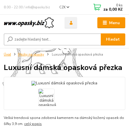
0
ks
8.00 - 22.00 / info@opasky.biz
CZK
za
0,00 Kč
Menu
Hledat
Úvod
Přezky na opasky
Luxusní dámská opasková přezka
Luxusní dámská opasková přezka
Velká trendová spona zdobená kamenem na dámský kožený opasek do
šířky 3,9 cm.
celý popis