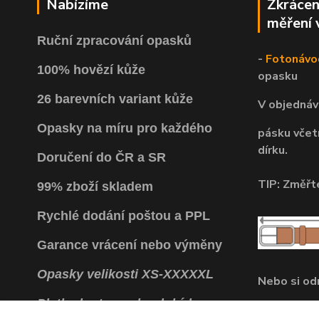
Nabízíme
Zkrácen
měření 
Ruční zpracování opasků
-
Fotonávo
100% hovězí kůže
opasku
26 barevních variant kůže
V objednáv
Opasky na míru pro každého
pásku včet
dírku.
Doručení do ČR a SR
TIP: Změřte
99% zboží skladem
Rychlé dodání poštou a PPL
Garance vrácení
nebo výměny
Opasky
velikosti
XS
-
XXXXXL
Nebo si o
Platba kartou nebo dobírkou
v místě za