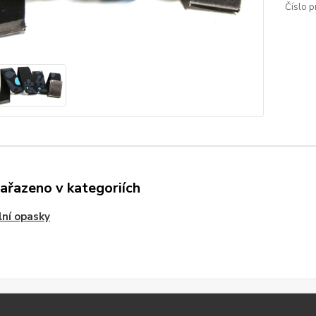
Číslo p
zařazeno v kategoriích
lní opasky