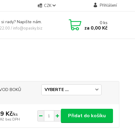
Přihlášení
CZK
 si rady? Napište nám.
0
ks
za
0,00 Kč
 22.00 / info@opasky.biz
VOD BOKŮ
9 Kč
/
ks
Přidat do košíku
 Kč
bez DPH