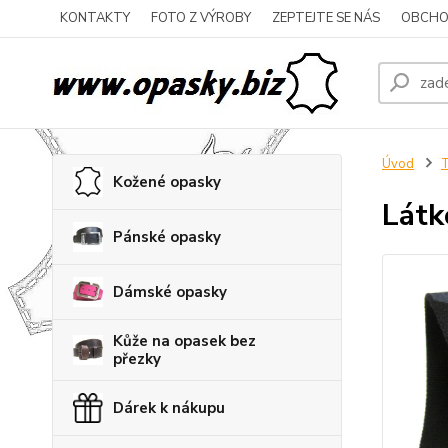
KONTAKTY
FOTO Z VÝROBY
ZEPTEJTE SE NÁS
OBCHO
Úvod
T
Kožené opasky
Látk
Pánské opasky
Dámské opasky
Kůže na opasek bez
přezky
Dárek k nákupu