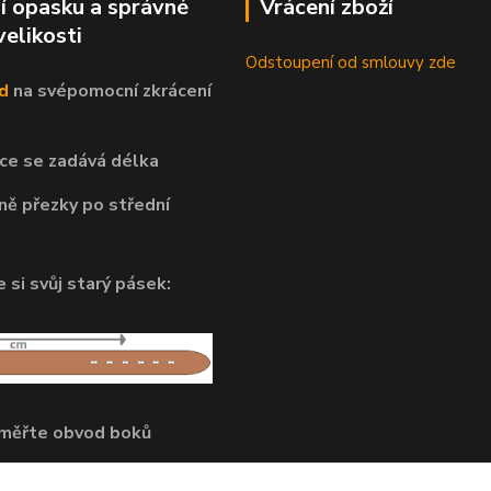
í opasku a správné
Vrácení zboží
velikosti
Odstoupení od smlouvy zde
d
na svépomocní
zkrácení
ce se zadává délka
ně přezky po střední
 si svůj starý pásek:
dměřte obvod boků
pnutí opasku.