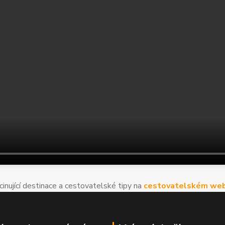
cinující destinace a cestovatelské tipy na
cestovatelském web