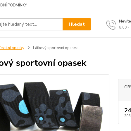
DNÍ PODMÍNKY
Nevíte
Hledat
8.00 -
extilní opasky
Látkový sportovní opasek
ový sportovní opasek
OB
24
206