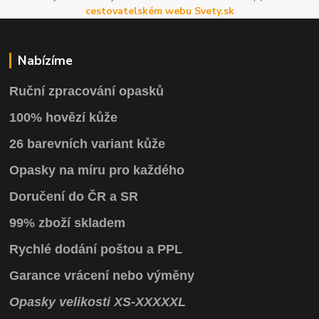
cestovatelském webu Svety.sk
Nabízíme
Ruční zpracování opasků
100% hovězí kůže
26 barevních variant kůže
Opasky na míru pro každého
Doručení do ČR a SR
99% zboží skladem
Rychlé dodání poštou a PPL
Garance vrácení
nebo výměny
Opasky
velikosti
XS
-
XXXXXL