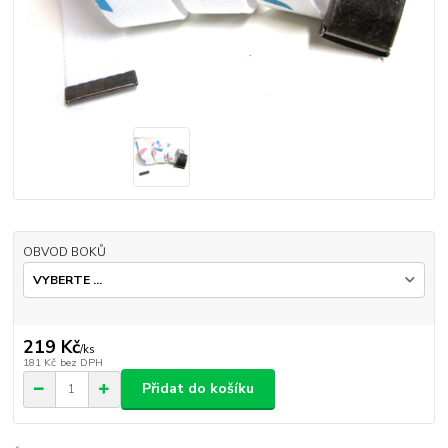
OBVOD BOKŮ
219 Kč
/
ks
181 Kč
bez DPH
Přidat do košíku