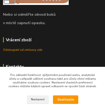
Nebo si odměřte obvod boků
v místě zapnutí opasku.
Vrácení zboží
Odstoupení od smlouvy zde
Kontakty
Pro základní funkčnost, zpříjemnění používání webu, analytické
8.00 - 22.00 / info@opasky.biz
účely a v případě udělení souhlasu také pro účely cílení reklamy
využíváme soubory cookies. Nastavení vlastních preferencí
cookies můžete kdykoli upravit odkazem ve spodní části stránek.
Souhlasím
Nastavení