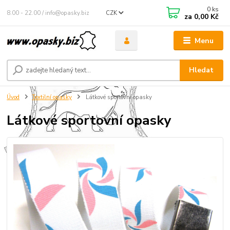
0
ks
8.00 - 22.00 / info@opasky.biz
CZK
za
0,00 Kč
Menu
Hledat
Úvod
Textilní opasky
Látkové sportovní opasky
Látkové sportovní opasky