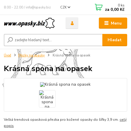
0
ks
8.00 - 22.00 / info@opasky.biz
CZK
za
0,00 Kč
Menu
Hledat
Úvod
Přezky na opasky
Krásná spona na opasek
Krásná spona na opasek
Velká trendová opasková přezka pro kožené opasky do šířky 3,9 cm.
celý
popis