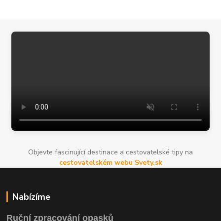
Objevte fascinující destinace a cestovatelské tipy na
cestovatelském webu Svety.sk
Nabízíme
Ruční zpracování opasků