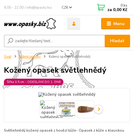
0
ks
8.00 - 22.00 / info@opasky.biz
CZK
za
0,00 Kč
Menu
Hledat
Úvod
Kožené opasky
Kožený opasek světlehnědý
Kožený opasek světlehnědý
Šířka 3,5 cm - ODESLÁNÍ DO 1. DNE
Světlehnědý kožený opasek z hovězí kůže- Opasek z kůže s klasickou