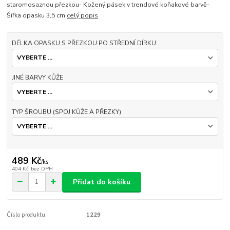
staromosaznou přezkou- Kožený pásek v trendové koňakové barvě-
Šířka opasku 3,5 cm
celý popis
DÉLKA OPASKU S PŘEZKOU PO STŘEDNÍ DÍRKU
JINÉ BARVY KŮŽE
TYP ŠROUBU (SPOJ KŮŽE A PŘEZKY)
489 Kč
/
ks
404 Kč
bez DPH
Přidat do košíku
Číslo produktu:
1229