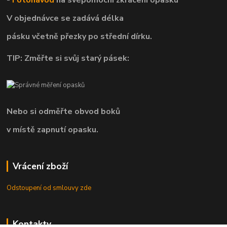
-
Fotonávod
na svépomocní
zkrácení opasku
V objednávce se zadává délka
pásku včetně přezky po střední dírku.
TIP: Změřte si svůj starý pásek:
Nebo si odměřte obvod boků
v místě zapnutí opasku.
Vrácení zboží
Odstoupení od smlouvy zde
Kontakty