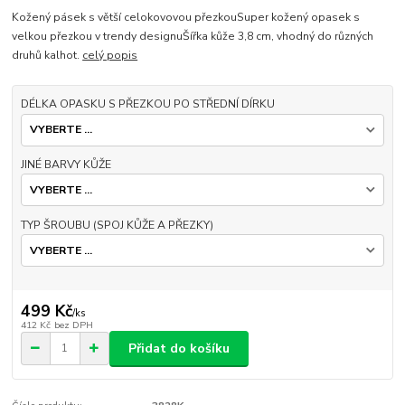
Kožený pásek s větší celokovovou přezkouSuper kožený opasek s
velkou přezkou v trendy designuŠířka kůže 3,8 cm, vhodný do různých
druhů kalhot.
celý popis
DÉLKA OPASKU S PŘEZKOU PO STŘEDNÍ DÍRKU
JINÉ BARVY KŮŽE
TYP ŠROUBU (SPOJ KŮŽE A PŘEZKY)
499 Kč
/
ks
412 Kč
bez DPH
Přidat do košíku