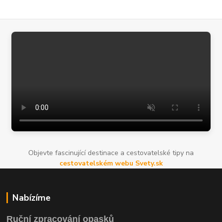
Objevte fascinující destinace a cestovatelské tipy na
cestovatelském webu Svety.sk
Nabízíme
Ruční zpracování opasků