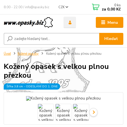
0
ks
8.00 - 22.00 / info@opasky.biz
CZK
za
0,00 Kč
Menu
Hledat
Úvod
Kožené opasky
Kožený opasek s velkou plnou přezkou
Kožený opasek s velkou plnou
přezkou
Šířka 3,8 cm - ODESLÁNÍ DO 1. DNE