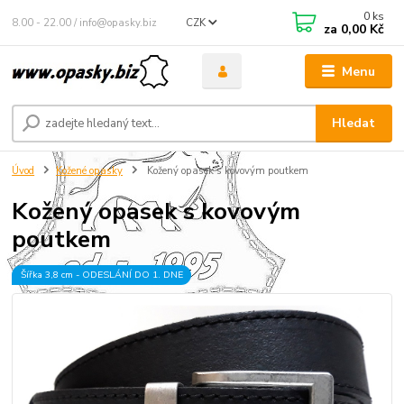
0
ks
8.00 - 22.00 / info@opasky.biz
CZK
za
0,00 Kč
Menu
Hledat
Úvod
Kožené opasky
Kožený opasek s kovovým poutkem
Kožený opasek s kovovým
poutkem
Šířka 3,8 cm - ODESLÁNÍ DO 1. DNE