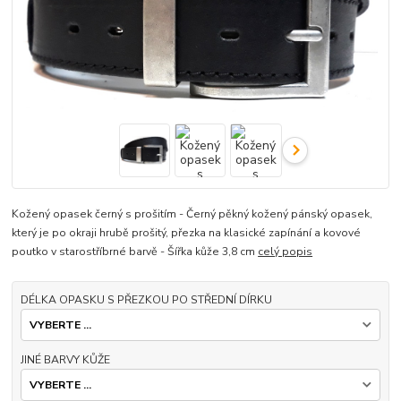
Kožený opasek černý s prošitím - Černý pěkný kožený pánský opasek,
který je po okraji hrubě prošitý, přezka na klasické zapínání a kovové
poutko v starostříbrné barvě - Šířka kůže 3,8 cm
celý popis
DÉLKA OPASKU S PŘEZKOU PO STŘEDNÍ DÍRKU
JINÉ BARVY KŮŽE