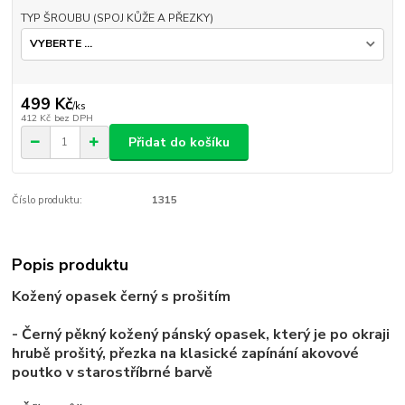
TYP ŠROUBU (SPOJ KŮŽE A PŘEZKY)
499 Kč
/
ks
412 Kč
bez DPH
Přidat do košíku
Číslo produktu:
1315
Popis produktu
Kožený opasek černý s prošitím
- Černý pěkný kožený pánský opasek
,
který je po okraji
hrubě prošitý
,
přezka na klasické zapínání a
kovové
poutko v starostříbrné barvě