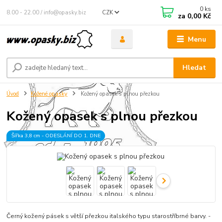
0
ks
8.00 - 22.00 / info@opasky.biz
CZK
za
0,00 Kč
Menu
Hledat
Úvod
Kožené opasky
Kožený opasek s plnou přezkou
Kožený opasek s plnou přezkou
Šířka 3,8 cm - ODESLÁNÍ DO 1. DNE
Černý kožený pásek s větší přezkou italského typu starostříbrné barvy. -