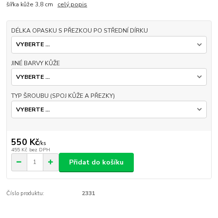
šířka kůže 3,8 cm
celý popis
DÉLKA OPASKU S PŘEZKOU PO STŘEDNÍ DÍRKU
JINÉ BARVY KŮŽE
TYP ŠROUBU (SPOJ KŮŽE A PŘEZKY)
550 Kč
/
ks
455 Kč
bez DPH
Přidat do košíku
Číslo produktu:
2331