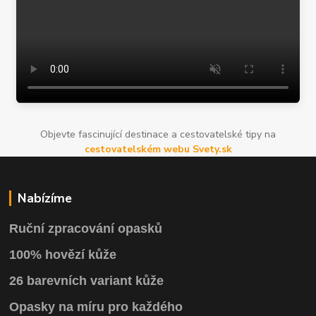
Objevte fascinující destinace a cestovatelské tipy na
cestovatelském webu Svety.sk
Nabízíme
Ruční zpracování opasků
100% hovězí kůže
26 barevních variant kůže
Opasky na míru pro každého