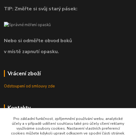
TIP: Změřte si svůj starý pásek:
Nebo si odměřte obvod boků
v místě zapnutí opasku.
Vrácení zboží
Odstoupení od smlouvy zde
Kontakty
Pro základní funkčnost, zpříjemnění používání webu, analytické
8.00 - 22.00 / info@opasky.biz
účely a v případě udělení souhlasu také pro účely cílení reklamy
využíváme soubory cookies. Nastavení vlastních preferencí
cookies můžete kdykoli upravit odkazem ve spodní části stránek.