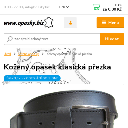
0
ks
8.00 - 22.00 / info@opasky.biz
CZK
za
0,00 Kč
Menu
Hledat
Úvod
Kožené opasky
Kožený opasek klasická přezka
Kožený opasek klasická přezka
Šířka 3,8 cm - ODESLÁNÍ DO 1. DNE