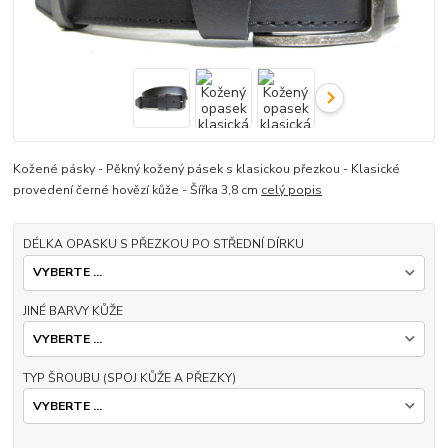
Kožené pásky - Pěkný kožený pásek s klasickou přezkou - Klasické
provedení černé hovězí kůže - Šířka 3,8 cm
celý popis
DÉLKA OPASKU S PŘEZKOU PO STŘEDNÍ DÍRKU
JINÉ BARVY KŮŽE
TYP ŠROUBU (SPOJ KŮŽE A PŘEZKY)