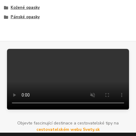
Kožené opasky
Pánské opasky
Objevte fascinující destinace a cestovatelské tipy na
cestovatelském webu Svety.sk