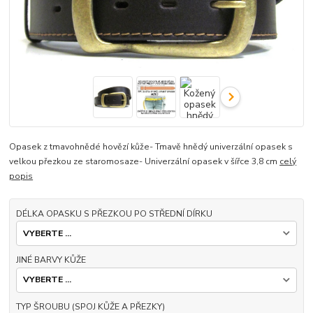
Opasek z tmavohnědé hovězí kůže- Tmavě hnědý univerzální opasek s
velkou přezkou ze staromosaze- Univerzální opasek v šířce 3,8 cm
celý
popis
DÉLKA OPASKU S PŘEZKOU PO STŘEDNÍ DÍRKU
JINÉ BARVY KŮŽE
TYP ŠROUBU (SPOJ KŮŽE A PŘEZKY)