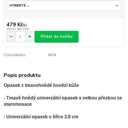
479 Kč
/
ks
396 Kč
bez DPH
Přidat do košíku
Číslo produktu:
1574
Popis produktu
Opasek z tmavohnědé hovězí kůže
- Tmavě hnědý univerzální opasek s velkou přezkou ze
staromosaze
- Univerzální opasek v šířce 3,8 cm