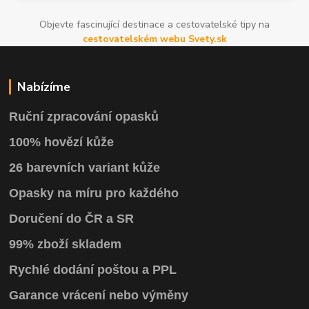
Objevte fascinující destinace a cestovatelské tipy na
cestovatelském webu Svety.sk
Nabízíme
Ruční zpracování opasků
100% hovězí kůže
26 barevních variant kůže
Opasky na míru pro každého
Doručení do ČR a SR
99% zboží skladem
Rychlé dodání poštou a PPL
Garance vrácení
nebo výměny