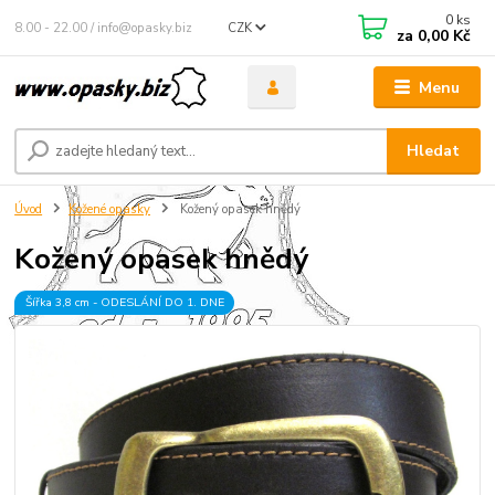
0
ks
8.00 - 22.00 / info@opasky.biz
CZK
za
0,00 Kč
Menu
Hledat
Úvod
Kožené opasky
Kožený opasek hnědý
Kožený opasek hnědý
Šířka 3,8 cm - ODESLÁNÍ DO 1. DNE