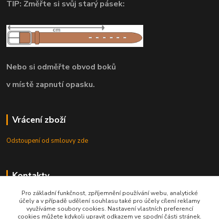
TIP: Změřte si svůj starý pásek:
Nebo si odměřte obvod boků
v místě zapnutí opasku.
Vrácení zboží
Odstoupení od smlouvy zde
Kontakty
Pro základní funkčnost, zpříjemnění používání webu, analytické
8.00 - 22.00 / info@opasky.biz
účely a v případě udělení souhlasu také pro účely cílení reklamy
využíváme soubory cookies. Nastavení vlastních preferencí
cookies můžete kdykoli upravit odkazem ve spodní části stránek.