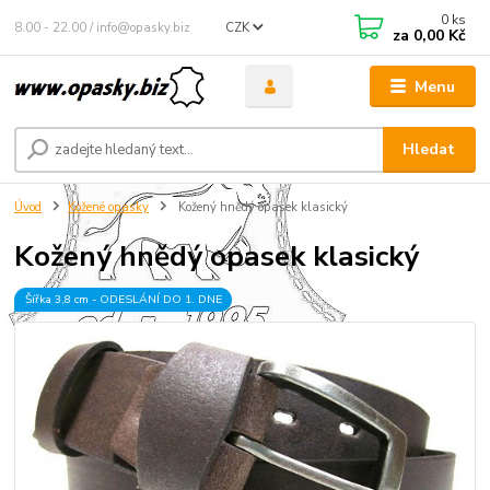
0
ks
8.00 - 22.00 / info@opasky.biz
CZK
za
0,00 Kč
Menu
Hledat
Úvod
Kožené opasky
Kožený hnědý opasek klasický
Kožený hnědý opasek klasický
Šířka 3,8 cm - ODESLÁNÍ DO 1. DNE