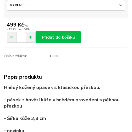
499 Kč
/
ks
412 Kč
bez DPH
Přidat do košíku
Číslo produktu:
1398
Popis produktu
Hnědý
kožený
opasek
s klasickou přezkou
.
- pásek z
hovězí
kůže v
hnědém
provedení s pěknou
přezkou
- Šířka kůže 3,8 cm
- novinka