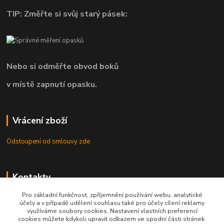
TIP: Změřte si svůj starý pásek:
Nebo si odměřte obvod boků
v místě zapnutí opasku.
Vrácení zboží
Odstoupení od smlouvy zde
Kontakty
Pro základní funkčnost, zpříjemnění používání webu, analytické
8.00 - 22.00 / info@opasky.biz
účely a v případě udělení souhlasu také pro účely cílení reklamy
využíváme soubory cookies. Nastavení vlastních preferencí
cookies můžete kdykoli upravit odkazem ve spodní části stránek.