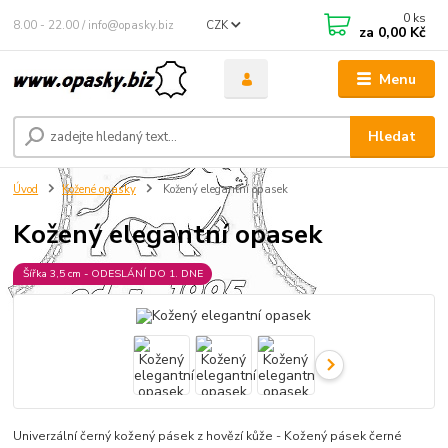
0
ks
8.00 - 22.00 / info@opasky.biz
CZK
za
0,00 Kč
Menu
Hledat
Úvod
Kožené opasky
Kožený elegantní opasek
Kožený elegantní opasek
Šířka 3,5 cm - ODESLÁNÍ DO 1. DNE
Univerzální černý kožený pásek z hovězí kůže - Kožený pásek černé