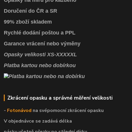
Doručení do ČR a SR
99% zboží skladem
Rychlé dodání poštou a PPL
Garance vrácení
nebo výměny
Opasky
velikosti
XS
-
XXXXXL
Platba kartou nebo dobírkou
Zkrácení opasku a správné měření velikosti
-
Fotonávod
na svépomocní
zkrácení opasku
V objednávce se zadává délka
pásku včetně přezky po střední dírku.