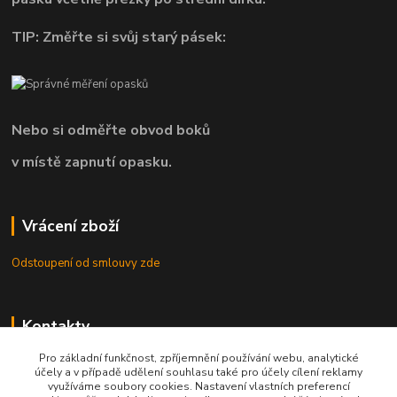
TIP: Změřte si svůj starý pásek:
Nebo si odměřte obvod boků
v místě zapnutí opasku.
Vrácení zboží
Odstoupení od smlouvy zde
Kontakty
Pro základní funkčnost, zpříjemnění používání webu, analytické
8.00 - 22.00 / info@opasky.biz
účely a v případě udělení souhlasu také pro účely cílení reklamy
využíváme soubory cookies. Nastavení vlastních preferencí