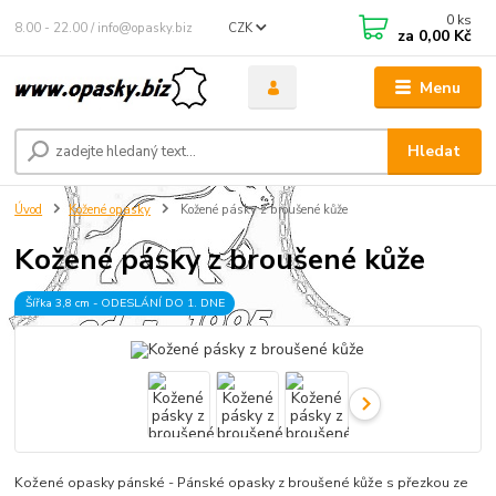
0
ks
8.00 - 22.00 / info@opasky.biz
CZK
za
0,00 Kč
Menu
Hledat
Úvod
Kožené opasky
Kožené pásky z broušené kůže
Kožené pásky z broušené kůže
Šířka 3,8 cm - ODESLÁNÍ DO 1. DNE
Kožené opasky pánské - Pánské opasky z broušené kůže s přezkou ze