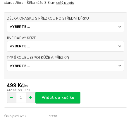
starostříbra - Šířka kůže 3,8 cm
celý popis
DÉLKA OPASKU S PŘEZKOU PO STŘEDNÍ DÍRKU
JINÉ BARVY KŮŽE
TYP ŠROUBU (SPOJ KŮŽE A PŘEZKY)
499 Kč
/
ks
412 Kč
bez DPH
Přidat do košíku
Číslo produktu:
1236