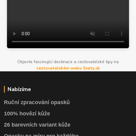
Objevte fascinující destinace a cestovatelské tipy na
cestovatelském webu Svety.sk
Nabízíme
Ruční zpracování opasků
100% hovězí kůže
26 barevních variant kůže
Opasky na míru pro každého