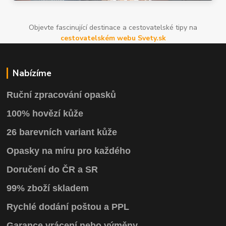
Objevte fascinující destinace a cestovatelské tipy na
cestovatelském webu Svety.sk
Nabízíme
Ruční zpracování opasků
100% hovězí kůže
26 barevních variant kůže
Opasky na míru pro každého
Doručení do ČR a SR
99% zboží skladem
Rychlé dodání poštou a PPL
Garance vrácení
nebo výměny