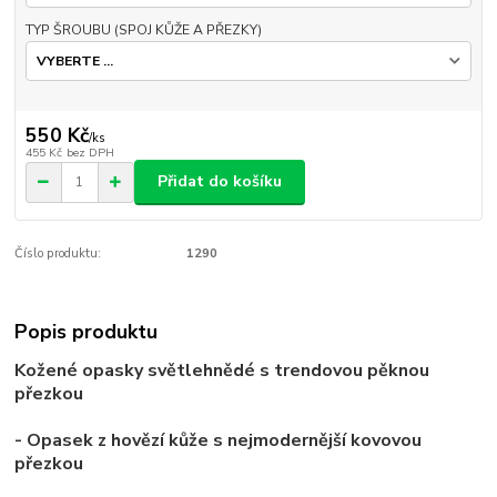
TYP ŠROUBU (SPOJ KŮŽE A PŘEZKY)
550 Kč
/
ks
455 Kč
bez DPH
Přidat do košíku
Číslo produktu:
1290
Popis produktu
Kožené opasky světle
hnědé s trendovou pěknou
přezkou
- Opasek
z hovězí kůže
s nejmodernější kovovou
přezkou