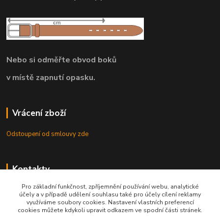
Nebo si odměřte obvod boků
v místě zapnutí opasku.
Vrácení zboží
Odstoupení od smlouvy zde
Kontakty
Pro základní funkčnost, zpříjemnění používání webu, analytické
8.00 - 22.00 / info@opasky.biz
účely a v případě udělení souhlasu také pro účely cílení reklamy
využíváme soubory cookies. Nastavení vlastních preferencí
cookies můžete kdykoli upravit odkazem ve spodní části stránek.