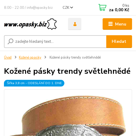
0
ks
8.00 - 22.00 / info@opasky.biz
CZK
za
0,00 Kč
Menu
Hledat
Úvod
Kožené opasky
Kožené pásky trendy světlehnědé
Kožené pásky trendy světlehnědé
Šířka 3,8 cm - ODESLÁNÍ DO 1. DNE