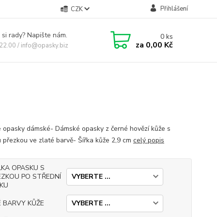
Přihlášení
CZK
 si rady? Napište nám.
0
ks
za
0,00 Kč
 22.00 / info@opasky.biz
 opasky dámské- Dámské opasky z černé hovězí kůže s
 přezkou ve zlaté barvě- Šířka kůže 2,9 cm
celý popis
LKA OPASKU S
EZKOU PO STŘEDNÍ
RKU
É BARVY KŮŽE