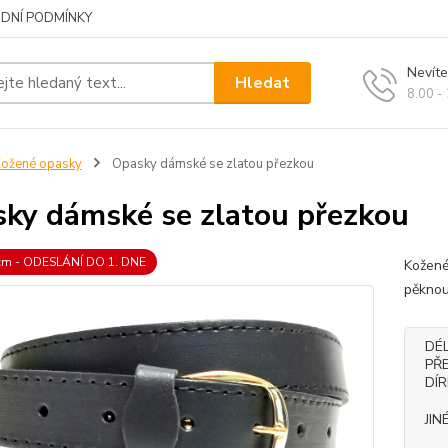
DNÍ PODMÍNKY
Nevíte
Hledat
8.00 -
ožené opasky
Opasky dámské se zlatou přezkou
ky dámské se zlatou přezkou
 cm - ODESLÁNÍ DO 1. DNE
Kožené
pěknou
DÉ
PŘ
DÍ
JIN