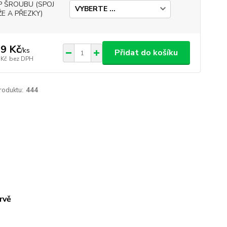
P ŠROUBU (SPOJ
E A PŘEZKY)
9 Kč
/
ks
Přidat do košíku
 Kč
bez DPH
roduktu:
444
rvě