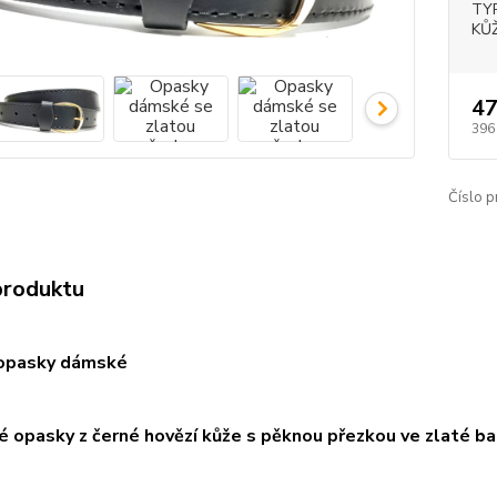
TY
KŮŽ
47
396
Číslo p
produktu
opasky dámské
 opasky z černé hovězí kůže s
pěknou přezkou ve zlaté ba