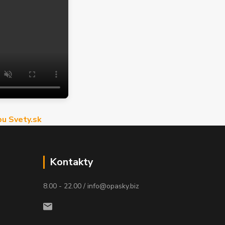
u Svety.sk
Kontakty
8.00 - 22.00 / info@opasky.biz