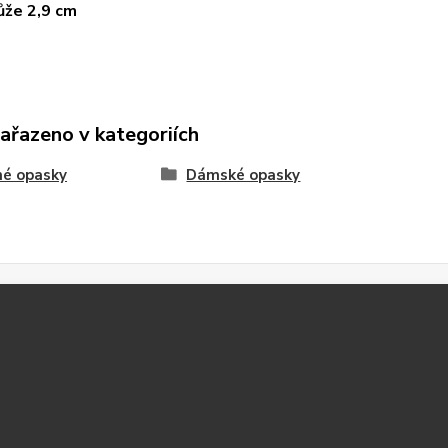
kůže 2,9
cm
zařazeno v kategoriích
né opasky
Dámské opasky