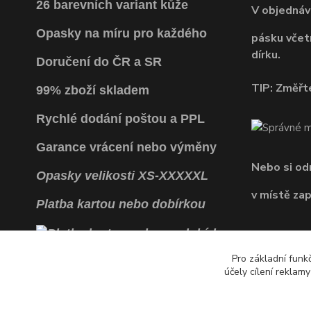
26 barevních variant kůže
V objednáv
Opasky na míru pro každého
pásku včet
dírku.
Doručení do ČR a SR
TIP: Změřte
99% zboží skladem
Rychlé dodání poštou a PPL
Garance vrácení
nebo výměny
Nebo si o
Opasky
velikosti
XS
-
XXXXXL
v místě za
Platba kartou nebo dobírkou
Pro základní funk
účely cílení reklam