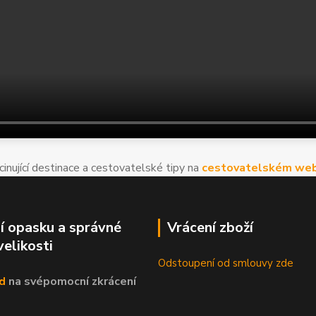
cinující destinace a cestovatelské tipy na
cestovatelském web
í opasku a správné
Vrácení zboží
velikosti
Odstoupení od smlouvy zde
d
na svépomocní
zkrácení