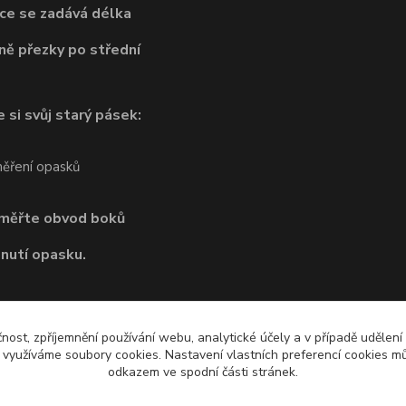
ce se zadává délka
ně přezky po střední
 si svůj starý pásek:
dměřte obvod boků
pnutí opasku.
čnost, zpříjemnění používání webu, analytické účely a v případě udělení
y využíváme soubory cookies. Nastavení vlastních preferencí cookies mů
odkazem ve spodní části stránek.