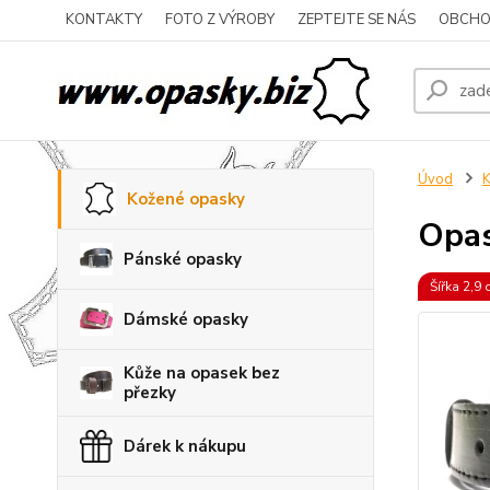
KONTAKTY
FOTO Z VÝROBY
ZEPTEJTE SE NÁS
OBCHO
Úvod
K
Kožené opasky
Opas
Pánské opasky
Šířka 2,9
Dámské opasky
Kůže na opasek bez
přezky
Dárek k nákupu