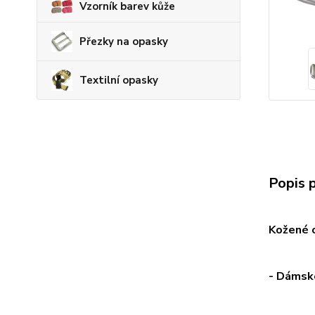
Vzorník barev kůže
Přezky na opasky
Textilní opasky
Popis 
Kožené 
- Dámské