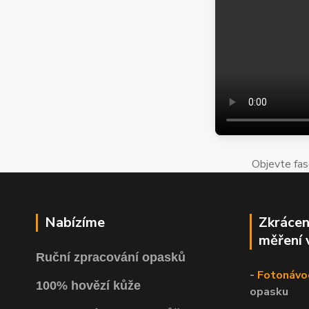
Objevte fas
Nabízíme
Zkrácen
měření 
Ruční zpracování opasků
-
Fotonávo
100% hovězí kůže
opasku