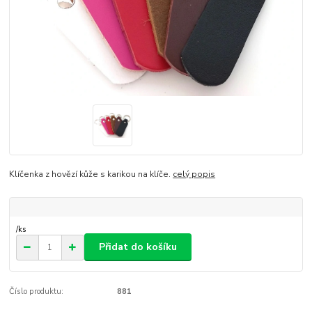
Klíčenka z hovězí kůže s karikou na klíče.
celý popis
/
ks
Přidat do košíku
Číslo produktu:
881