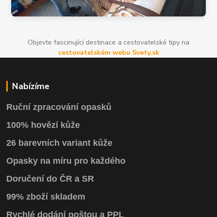
Objevte fascinující destinace a cestovatelské tipy na
cestovatelském webu Svety.sk
Nabízíme
Ruční zpracování opasků
100% hovězí kůže
26 barevních variant kůže
Opasky na míru pro každého
Doručení do ČR a SR
99% zboží skladem
Rychlé dodání poštou a PPL