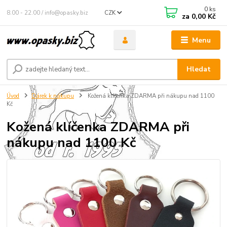
0
ks
8.00 - 22.00 / info@opasky.biz
CZK
za
0,00 Kč
Menu
Hledat
Úvod
Dárek k nákupu
Kožená klíčenka ZDARMA při nákupu nad 1100
Kč
Kožená klíčenka ZDARMA při
nákupu nad 1100 Kč