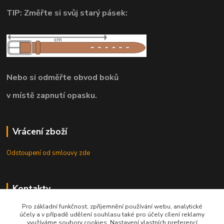
TIP: Změřte si svůj starý pásek:
Nebo si odměřte obvod boků
v místě zapnutí opasku.
Vrácení zboží
Odstoupení od smlouvy zde
Kontakty
Pro základní funkčnost, zpříjemnění používání webu, analytické
8.00 - 22.00 / info@opasky.biz
účely a v případě udělení souhlasu také pro účely cílení reklamy
využíváme soubory cookies. Nastavení vlastních preferencí