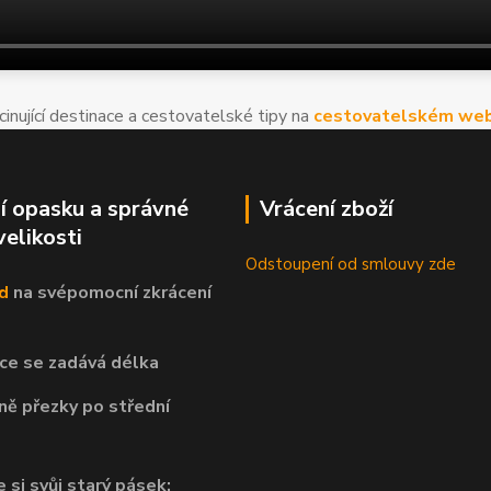
cinující destinace a cestovatelské tipy na
cestovatelském web
í opasku a správné
Vrácení zboží
velikosti
Odstoupení od smlouvy zde
d
na svépomocní
zkrácení
ce se zadává délka
ně přezky po střední
 si svůj starý pásek: