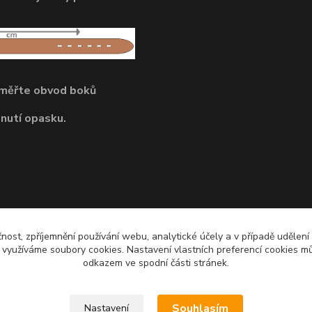
dměřte obvod boků
pnutí opasku.
čnost, zpříjemnění používání webu, analytické účely a v případě udělení
y využíváme soubory cookies. Nastavení vlastních preferencí cookies mů
odkazem ve spodní části stránek.
Souhlasím
Nastavení