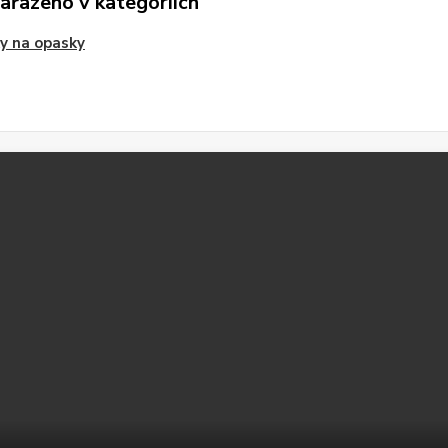
zařazeno v kategoriích
y na opasky