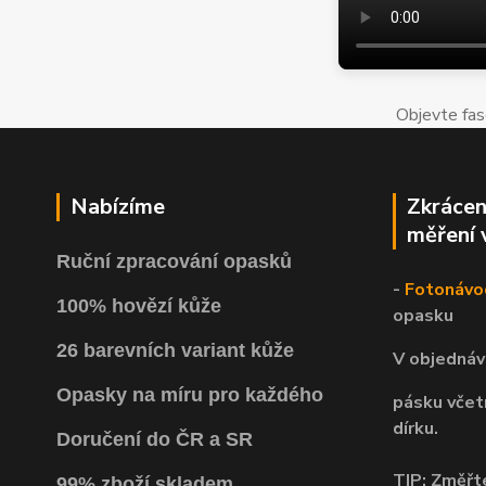
Objevte fas
Nabízíme
Zkrácen
měření 
Ruční zpracování opasků
-
Fotonávo
100% hovězí kůže
opasku
26 barevních variant kůže
V objednáv
Opasky na míru pro každého
pásku včet
dírku.
Doručení do ČR a SR
TIP: Změřte
99% zboží skladem