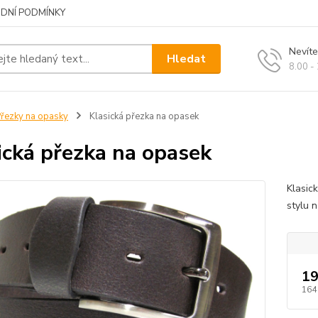
DNÍ PODMÍNKY
Nevíte
Hledat
8.00 -
řezky na opasky
Klasická přezka na opasek
ická přezka na opasek
Klasic
stylu n
19
164