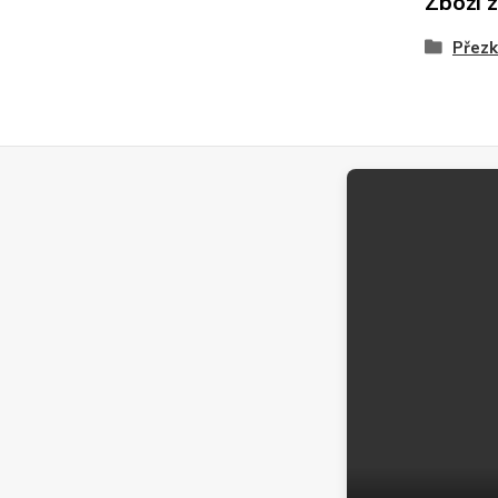
Zboží 
Přezk