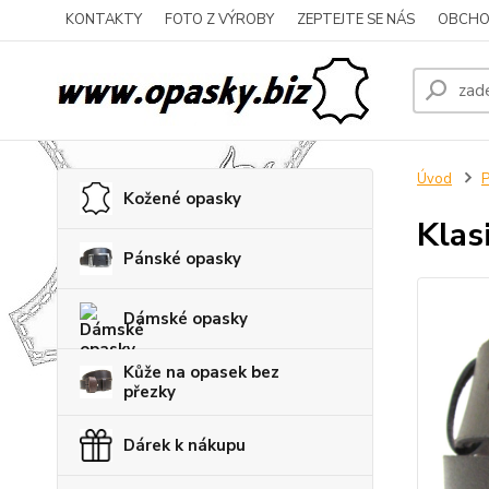
KONTAKTY
FOTO Z VÝROBY
ZEPTEJTE SE NÁS
OBCHO
Úvod
P
Kožené opasky
Klas
Pánské opasky
Dámské opasky
Kůže na opasek bez
přezky
Dárek k nákupu