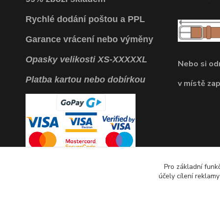
Rychlé dodání poštou a PPL
Garance vrácení
nebo výměny
Opasky
velikosti
XS
-
XXXXXL
Nebo si o
Platba kartou nebo dobírkou
v místě za
Pro základní funk
účely cílení reklam