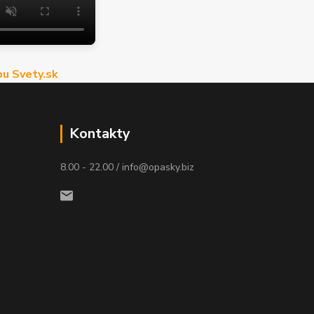
u Svety.sk
Kontakty
8.00 - 22.00 / info@opasky.biz