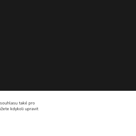
 souhlasu také pro
žete kdykoli upravit