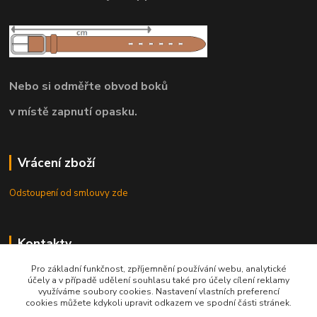
Nebo si odměřte obvod boků
v místě zapnutí opasku.
Vrácení zboží
Odstoupení od smlouvy zde
Kontakty
Pro základní funkčnost, zpříjemnění používání webu, analytické
8.00 - 22.00 / info@opasky.biz
účely a v případě udělení souhlasu také pro účely cílení reklamy
využíváme soubory cookies. Nastavení vlastních preferencí
cookies můžete kdykoli upravit odkazem ve spodní části stránek.