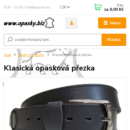
0
ks
8.00 - 22.00 / info@opasky.biz
CZK
za
0,00 Kč
Menu
Hledat
Úvod
Přezky na opasky
Klasická opasková přezka
Klasická opasková přezka