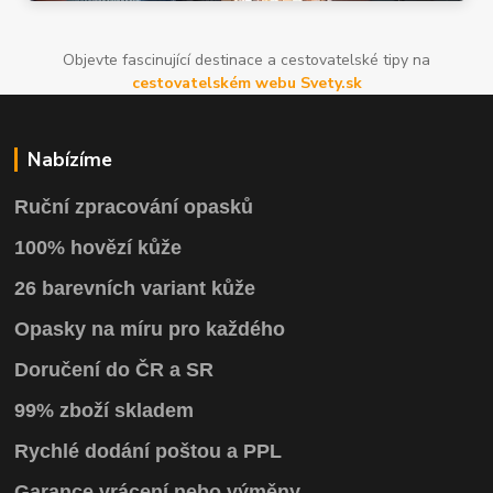
Objevte fascinující destinace a cestovatelské tipy na
cestovatelském webu Svety.sk
Nabízíme
Ruční zpracování opasků
100% hovězí kůže
26 barevních variant kůže
Opasky na míru pro každého
Doručení do ČR a SR
99% zboží skladem
Rychlé dodání poštou a PPL
Garance vrácení
nebo výměny