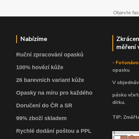
Objevte fas
Nabízíme
Zkrácen
měření 
Ruční zpracování opasků
-
Fotonávo
100% hovězí kůže
opasku
26 barevních variant kůže
V objednáv
Opasky na míru pro každého
pásku včet
dírku.
Doručení do ČR a SR
TIP: Změřte
99% zboží skladem
Rychlé dodání poštou a PPL