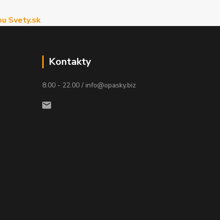
u Svety.sk
Kontakty
8.00 - 22.00 / info@opasky.biz