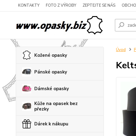
KONTAKTY
FOTO Z VÝROBY
ZEPTEJTE SE NÁS
OBCHO
Úvod
P
Kožené opasky
Kelt
Pánské opasky
Dámské opasky
Kůže na opasek bez
přezky
Dárek k nákupu