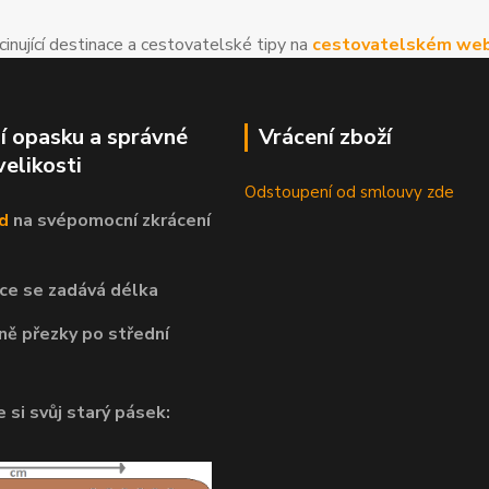
cinující destinace a cestovatelské tipy na
cestovatelském web
í opasku a správné
Vrácení zboží
velikosti
Odstoupení od smlouvy zde
d
na svépomocní
zkrácení
ce se zadává délka
ně přezky po střední
 si svůj starý pásek: