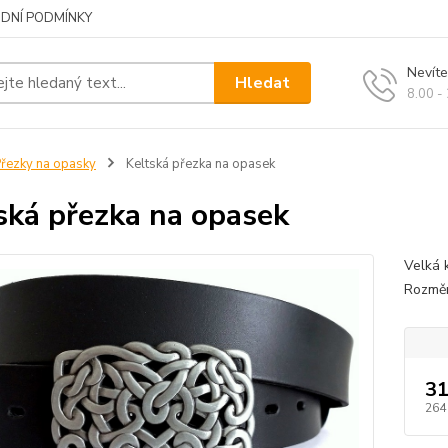
DNÍ PODMÍNKY
Nevíte
Hledat
8.00 -
řezky na opasky
Keltská přezka na opasek
ská přezka na opasek
Velká 
Rozměr
31
264