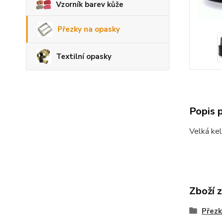
Vzorník barev kůže
Přezky na opasky
Textilní opasky
Popis 
Velká ke
Zboží 
Přezk