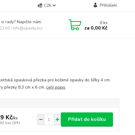
Přihlášení
CZK
 si rady? Napište nám.
0
ks
za
0,00 Kč
 22.00 / info@opasky.biz
keltská opasková přezka pro kožené opasky do šířky 4 cm.
y přezky 8,3 cm x 6 cm.
celý popis
9 Kč
/
ks
Přidat do košíku
 Kč
bez DPH