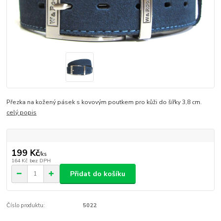
Přezka na kožený pásek s kovovým poutkem pro kůži do šířky 3,8 cm.
celý popis
199 Kč
/
ks
164 Kč
bez DPH
Přidat do košíku
Číslo produktu:
5022