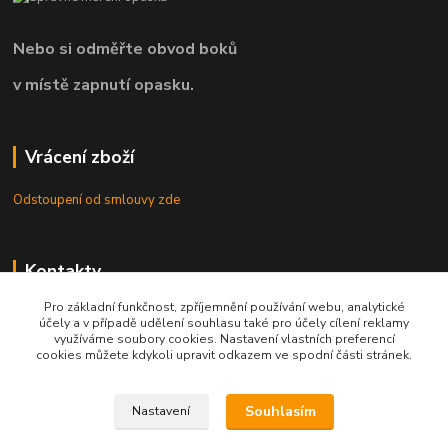
Nebo si odměřte obvod boků
v místě zapnutí opasku.
Vrácení zboží
Odstoupení od smlouvy zde
Kontakty
Pro základní funkčnost, zpříjemnění používání webu, analytické
8.00 - 22.00 / info@opasky.biz
účely a v případě udělení souhlasu také pro účely cílení reklamy
využíváme soubory cookies. Nastavení vlastních preferencí
cookies můžete kdykoli upravit odkazem ve spodní části stránek.
Souhlasím
Nastavení