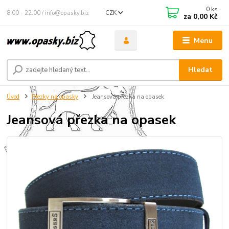
0
ks
8.00 - 22.00 / info@opasky.biz
CZK
za
0,00 Kč
Menu
Hledat
Úvod
Přezky na opasky
Jeansová přezka na opasek
Jeansová přezka na opasek