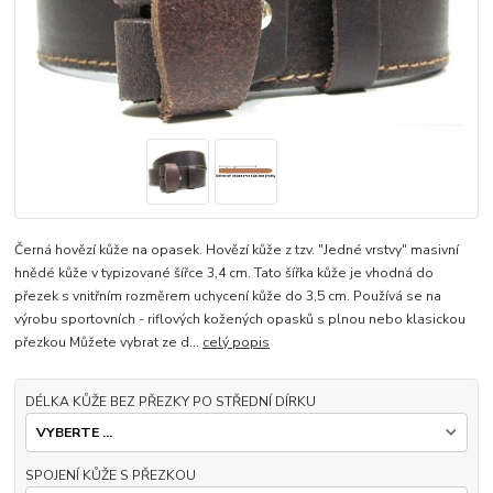
Černá hovězí kůže na opasek. Hovězí kůže z tzv. "Jedné vrstvy" masivní
hnědé kůže v typizované šířce 3,4 cm. Tato šířka kůže je vhodná do
přezek s vnitřním rozměrem uchycení kůže do 3,5 cm. Používá se na
výrobu sportovních - riflových kožených opasků s plnou nebo klasickou
přezkou Můžete vybrat ze d...
celý popis
DÉLKA KŮŽE BEZ PŘEZKY PO STŘEDNÍ DÍRKU
SPOJENÍ KŮŽE S PŘEZKOU