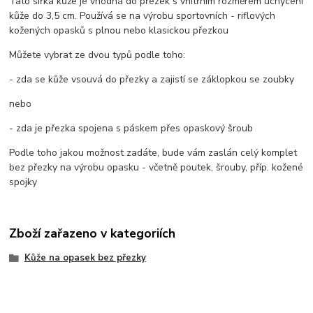
Tato šířka kůže je vhodná do přezek s vnitřním rozměrem uchycení
kůže do 3,5 cm. Používá se na výrobu sportovních - riflových
kožených opasků s plnou nebo klasickou přezkou
Můžete vybrat ze dvou typů podle toho:
- zda se kůže vsouvá do přezky a zajistí se záklopkou se zoubky
nebo
- zda je přezka spojena s páskem přes opaskový šroub
Podle toho jakou možnost zadáte, bude vám zaslán celý komplet
bez přezky na výrobu opasku - včetně poutek, šrouby, příp. kožené
spojky
Zboží zařazeno v kategoriích
Kůže na opasek bez přezky