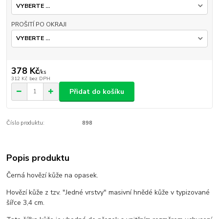
PROŠITÍ PO OKRAJI
378 Kč
/
ks
312 Kč
bez DPH
Přidat do košíku
Číslo produktu:
898
Popis produktu
Černá hovězí kůže na opasek.
Hovězí kůže z tzv. "Jedné vrstvy" masivní hnědé kůže v typizované
šířce 3,4 cm.