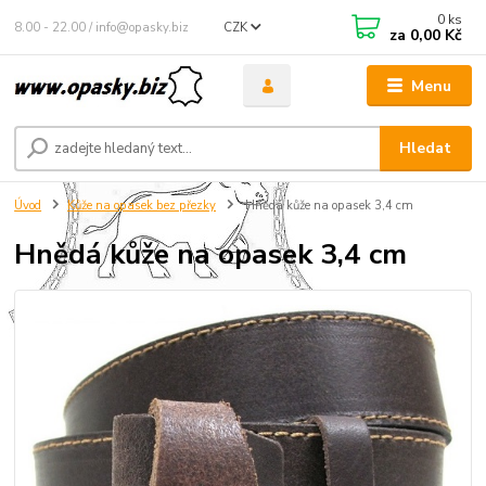
0
ks
8.00 - 22.00 / info@opasky.biz
CZK
za
0,00 Kč
Menu
Hledat
Úvod
Kůže na opasek bez přezky
Hnědá kůže na opasek 3,4 cm
Hnědá kůže na opasek 3,4 cm