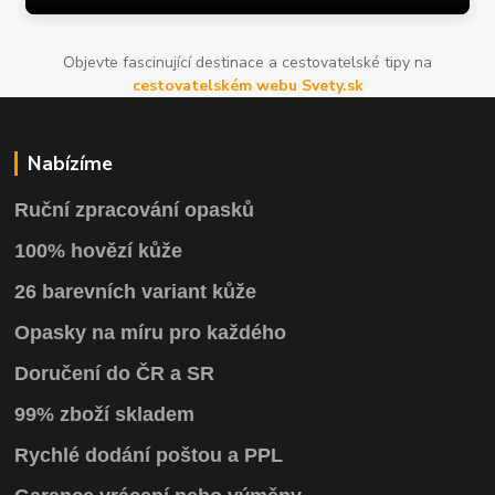
Objevte fascinující destinace a cestovatelské tipy na
cestovatelském webu Svety.sk
Nabízíme
Ruční zpracování opasků
100% hovězí kůže
26 barevních variant kůže
Opasky na míru pro každého
Doručení do ČR a SR
99% zboží skladem
Rychlé dodání poštou a PPL