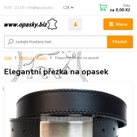
0
ks
8.00 - 22.00 / info@opasky.biz
CZK
za
0,00 Kč
Menu
Hledat
Úvod
Přezky na opasky
Elegantní přezka na opasek
Elegantní přezka na opasek