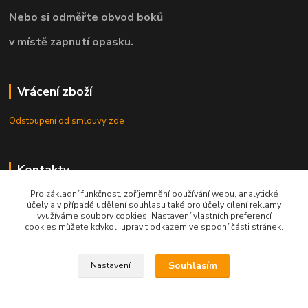
Nebo si odměřte obvod boků
v místě zapnutí opasku.
Vrácení zboží
Odstoupení od smlouvy zde
Kontakty
Pro základní funkčnost, zpříjemnění používání webu, analytické
8.00 - 22.00 / info@opasky.biz
účely a v případě udělení souhlasu také pro účely cílení reklamy
využíváme soubory cookies. Nastavení vlastních preferencí
cookies můžete kdykoli upravit odkazem ve spodní části stránek.
Souhlasím
Nastavení