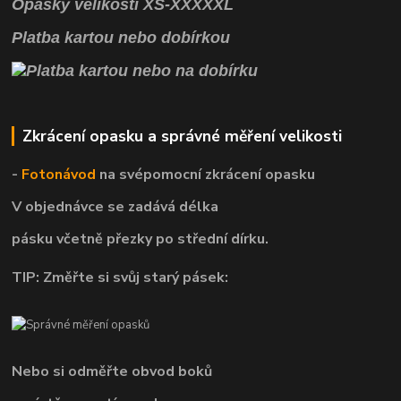
Opasky
velikosti
XS
-
XXXXXL
Platba kartou nebo dobírkou
Zkrácení opasku a správné měření velikosti
-
Fotonávod
na svépomocní
zkrácení opasku
V objednávce se zadává délka
pásku včetně přezky po střední dírku.
TIP: Změřte si svůj starý pásek:
Nebo si odměřte obvod boků