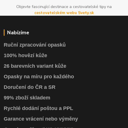
Objevte fascinující destinace a cestovatelské tipy na
cestovatelském webu Svety.sk
Nabízíme
Ruční zpracování opasků
100% hovězí kůže
26 barevních variant kůže
Opasky na míru pro každého
Doručení do ČR a SR
99% zboží skladem
Rychlé dodání poštou a PPL
Garance vrácení
nebo výměny