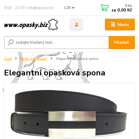
0
ks
8.00 - 22.00 / info@opasky.biz
CZK
za
0,00 Kč
Menu
Hledat
Úvod
Přezky na opasky
Elegantní opasková spona
Elegantní opasková spona