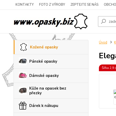
KONTAKTY
FOTO Z VÝROBY
ZEPTEJTE SE NÁS
OBCHO
Úvod
K
Kožené opasky
Eleg
Pánské opasky
Šířka 2,9
Dámské opasky
Kůže na opasek bez
přezky
Dárek k nákupu