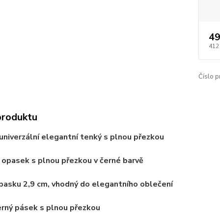
49
412
Číslo p
produktu
niverzální elegantní tenký s plnou přezkou
ý
opasek s plnou přezkou v černé barvě
opasku 2,9 cm
, vhodný do elegantního oblečení
erný pásek s plnou přezkou