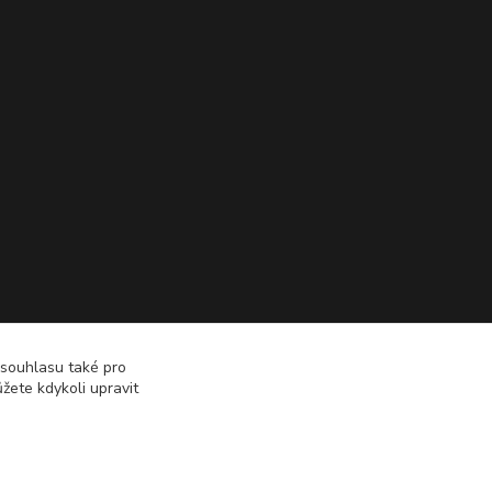
 souhlasu také pro
žete kdykoli upravit