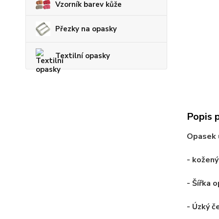
Vzorník barev kůže
Přezky na opasky
Textilní opasky
Popis 
Opasek u
-
kožen
- Šířka 
- Úzký č