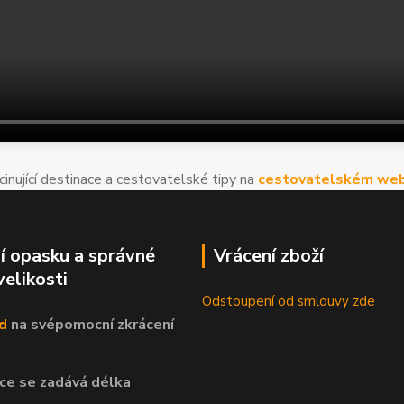
cinující destinace a cestovatelské tipy na
cestovatelském web
í opasku a správné
Vrácení zboží
velikosti
Odstoupení od smlouvy zde
d
na svépomocní
zkrácení
ce se zadává délka