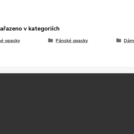
zařazeno v kategoriích
né opasky
Pánské opasky
Dám