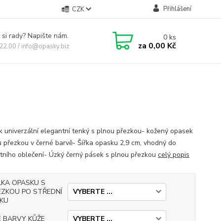
Přihlášení
CZK
 si rady? Napište nám.
0
ks
za
0,00 Kč
 22.00 / info@opasky.biz
 univerzální elegantní tenký s plnou přezkou- kožený opasek
u přezkou v černé barvě- Šířka opasku 2,9 cm, vhodný do
tního oblečení- Úzký černý pásek s plnou přezkou
celý popis
LKA OPASKU S
EZKOU PO STŘEDNÍ
RKU
É BARVY KŮŽE