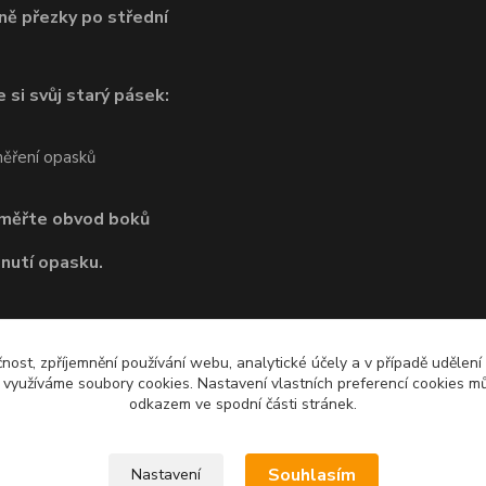
ně přezky po střední
 si svůj starý pásek:
dměřte obvod boků
pnutí opasku.
čnost, zpříjemnění používání webu, analytické účely a v případě udělení
y využíváme soubory cookies. Nastavení vlastních preferencí cookies mů
odkazem ve spodní části stránek.
Souhlasím
Nastavení