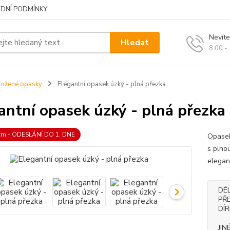
DNÍ PODMÍNKY
Nevíte
Hledat
8.00 -
ožené opasky
Elegantní opasek úzký - plná přezka
antní opasek úzký - plná přezka
 cm - ODESLÁNÍ DO 1. DNE
Opasek
s plno
elegan
DÉ
PŘ
DÍ
JIN