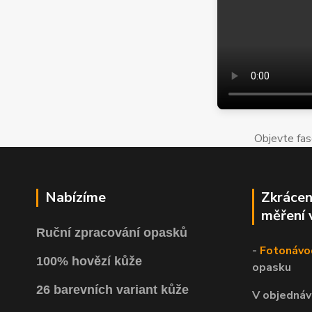
Objevte fas
Nabízíme
Zkrácen
měření 
Ruční zpracování opasků
-
Fotonávo
100% hovězí kůže
opasku
26 barevních variant kůže
V objednáv