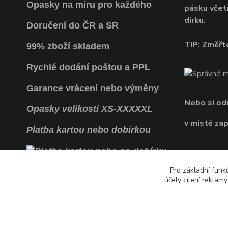
Opasky na míru pro každého
pásku včet
dírku.
Doručení do ČR a SR
TIP: Změřte
99% zboží skladem
Rychlé dodání poštou a PPL
Garance vrácení
nebo výměny
Nebo si o
Opasky
velikosti
XS
-
XXXXXL
v místě za
Platba kartou nebo dobírkou
Pro základní funk
účely cílení reklam